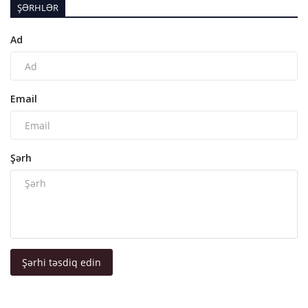
ŞƏRHLƏR
Ad
Email
Şərh
Şərhi təsdiq edin