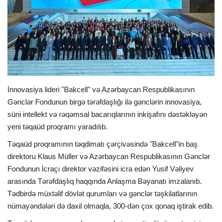
İDMAN
FORMULA 1
DÜNYA
İnnovasiya lideri "Bakcell" və Azərbaycan Respublikasının
ANALİTİKA
Gənclər Fondunun birgə tərəfdaşlığı ilə gənclərin innovasiya,
süni intellekt və rəqəmsal bacarıqlarının inkişafını dəstəkləyən
Multimedia
yeni təqaüd proqramı yaradılıb.
Təqaüd proqramının təqdimatı çərçivəsində "Bakcell"in baş
direktoru Klaus Müller və Azərbaycan Respublikasının Gənclər
Fondunun İcraçı direktor vəzifəsini icra edən Yusif Vəliyev
arasında Tərəfdaşlıq haqqında Anlaşma Bəyanatı imzalanıb.
Tədbirdə müxtəlif dövlət qurumları və gənclər təşkilatlarının
nümayəndələri də daxil olmaqla, 300-dən çox qonaq iştirak edib.