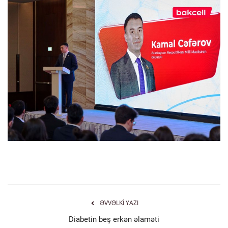
ƏVVƏLKI YAZI
Diabetin beş erkən əlaməti