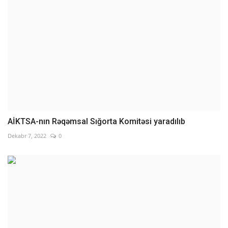
AİKTSA-nın Rəqəmsal Sığorta Komitəsi yaradılıb
Dekabr 7, 2022
0