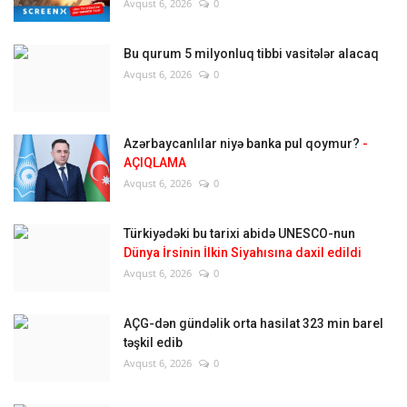
Avqust 6, 2026
0
Bu qurum 5 milyonluq tibbi vasitələr alacaq
Avqust 6, 2026
0
Azərbaycanlılar niyə banka pul qoymur?
-
AÇIQLAMA
Avqust 6, 2026
0
Türkiyədəki bu tarixi abidə UNESCO-nun
Dünya İrsinin İlkin Siyahısına daxil edildi
Avqust 6, 2026
0
AÇG-dən gündəlik orta hasilat 323 min barel
təşkil edib
Avqust 6, 2026
0