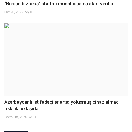
“Bizdən biznesə” startap müsabiqəsinə start verilib
Oct 20, 2025
0
Azərbaycanlı istifadəçilər artıq yoluxmuş cihaz almaq
riski ilə üzləşirlər
Fevral 18, 2026
0