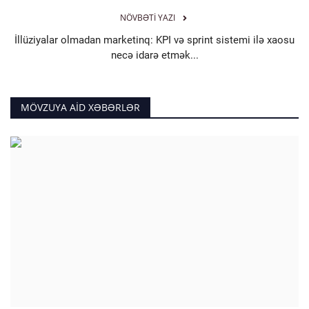
NÖVBƏTI YAZI
İllüziyalar olmadan marketinq: KPI və sprint sistemi ilə xaosu
necə idarə etmək...
MÖVZUYA AID XƏBƏRLƏR