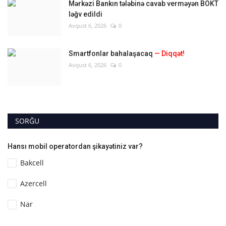
Mərkəzi Bankın tələbinə cavab verməyən BOKT
ləğv edildi
Avqust 6, 2026
0
Smartfonlar bahalaşacaq
— Diqqət!
Avqust 6, 2026
0
SORĞU
Hansı mobil operatordan şikayətiniz var?
Bakcell
Azercell
Nar