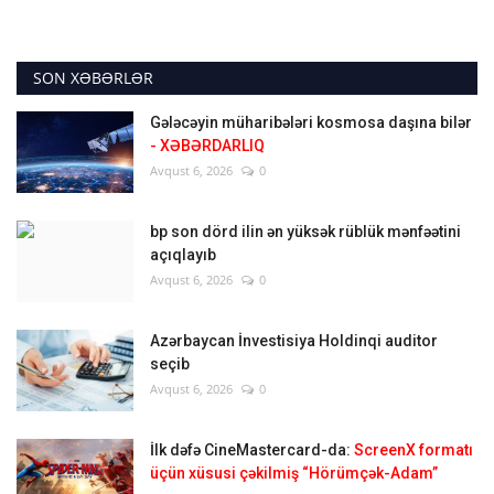
SON XƏBƏRLƏR
Gələcəyin müharibələri kosmosa daşına bilər
- XƏBƏRDARLIQ
Avqust 6, 2026
0
bp son dörd ilin ən yüksək rüblük mənfəətini
açıqlayıb
Avqust 6, 2026
0
Azərbaycan İnvestisiya Holdinqi auditor
seçib
Avqust 6, 2026
0
İlk dəfə CineMastercard-da:
ScreenX formatı
üçün xüsusi çəkilmiş “Hörümçək-Adam”