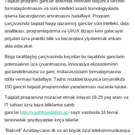
Təqaüd proqramı gənclər arasında innovativ düşüncə tərzinin
formalaşdırılmasını və süni intellekt əsaslı texnologiyalarla
işləmə bacarıqlarının artırılmasını hədəfləyir. Proqram
çərçivəsində təqaüd haqqı qazanmış gənclər süni intellekt, data
analitikası, proqramlaşdırma və UI/UX dizayn kimi gələcəyin
peşələri üzrə praktiki bilik və bacarıqlara yiyələnmək imkanı
əldə edəcəkər.
Birgə tərəfdaşlıq çərçivəsində keçirilən bu təşəbbüs gənclərin
potensialının üzə çıxarılmasına, innovasiya ekosisteminin
gücləndirilməsinə və gənc mütəxəssislərin formalaşmasına
töhfə verməyi hədəfləyir. Tədris müddəti boyunca ümumilikdə
150 gəncin təqaüd proqramından yararlanması nəzərdə tutulur.
Təqaüd proqramına müraciət etmək istəyən 18-29 yaş arası və
IT sahəsi üzrə baza biliklərinə sahib
gənclər
http://youthfoundation.az/
saytı vasitəsilə 16 fevral
tarixinədək qeydiyyatdan keçə bilərlər.
"Bakcell" Azərbaycanın ilk və ən böyük özəl telekommunikasiya