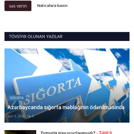
Nəticələrə baxın
səs verin
TÖVSIYƏ OLUNAN YAZILAR
SIĞORTA
Azərbaycanda sığorta məbləğinin ödənilməsində
İyul 3, 2026
0
Yumurta niyə ucuzlaşmışdı?
- TƏHLİL