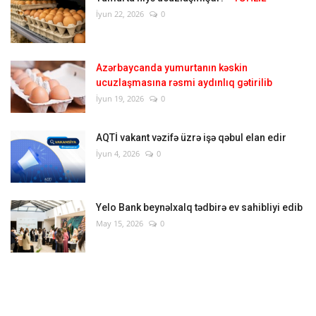
İyun 22, 2026
0
Azərbaycanda yumurtanın kəskin
ucuzlaşmasına rəsmi aydınlıq gətirilib
İyun 19, 2026
0
AQTİ vakant vəzifə üzrə işə qəbul elan edir
İyun 4, 2026
0
Yelo Bank beynəlxalq tədbirə ev sahibliyi edib
May 15, 2026
0