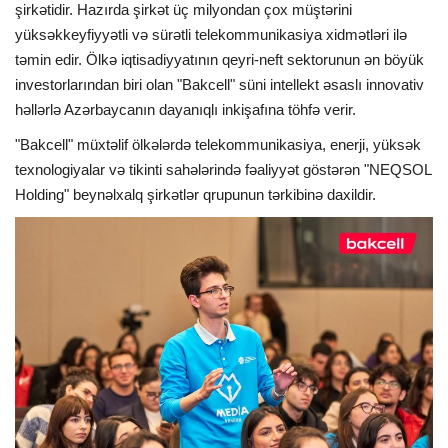
şirkətidir. Hazırda şirkət üç milyondan çox müştərini
yüksəkkeyfiyyətli və sürətli telekommunikasiya xidmətləri ilə
təmin edir. Ölkə iqtisadiyyatının qeyri-neft sektorunun ən böyük
investorlarından biri olan "Bakcell" süni intellekt əsaslı innovativ
həllərlə Azərbaycanın dayanıqlı inkişafına töhfə verir.
"Bakcell" müxtəlif ölkələrdə telekommunikasiya, enerji, yüksək
texnologiyalar və tikinti sahələrində fəaliyyət göstərən "NEQSOL
Holding" beynəlxalq şirkətlər qrupunun tərkibinə daxildir.