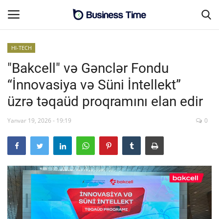
HI-TECH
"Bakcell" və Gənclər Fondu
Əsas səhifə
“İnnovasiya və Süni İntellekt”
MALİYYƏ-BİZNES
üzrə təqaüd proqramını elan edir
Əlaqə
Yanvar 19, 2026 - 19:19
0
SƏNAYE-İNFRASTRUKTUR
CƏMİYYƏT
ENERGETİKA
SİYASƏT