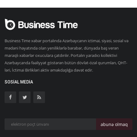
Business Time xəbər portalında Azərbaycanın ictimai, siyasi, sosial və
mədəni həyatında olan yeniliklərlə bərabər, dünyada baş verən
maraqlı xəbərlər oxuculara çatdırılır. Portalın yaradıcı kollektivi
Azərbaycanda fəaliyyət göstərən bütün dövlət-özəl qurumları, QHT-
ləri, İctimai Birlikləri aktiv əməkdaşlığa dəvət edir.
SOSIAL MEDIA
abunə olmaq