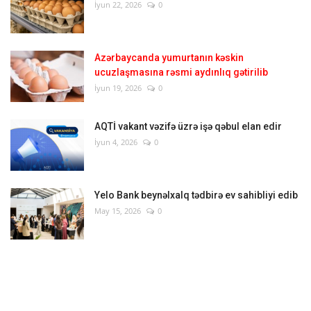
İyun 22, 2026
0
Azərbaycanda yumurtanın kəskin
ucuzlaşmasına rəsmi aydınlıq gətirilib
İyun 19, 2026
0
AQTİ vakant vəzifə üzrə işə qəbul elan edir
İyun 4, 2026
0
Yelo Bank beynəlxalq tədbirə ev sahibliyi edib
May 15, 2026
0