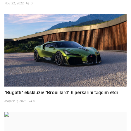
Nov 22, 2022
0
"Bugatti" eksklüziv "Brouillard" hiperkarını təqdim etdi
Avqust 9, 2025
0