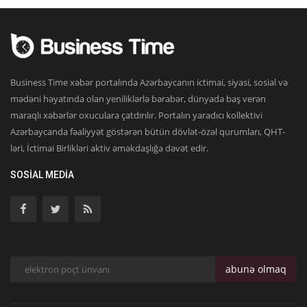
Business Time xəbər portalında Azərbaycanın ictimai, siyasi, sosial və
mədəni həyatında olan yeniliklərlə bərabər, dünyada baş verən
maraqlı xəbərlər oxuculara çatdırılır. Portalın yaradıcı kollektivi
Azərbaycanda fəaliyyət göstərən bütün dövlət-özəl qurumları, QHT-
ləri, İctimai Birlikləri aktiv əməkdaşlığa dəvət edir.
SOSIAL MEDIA
abunə olmaq