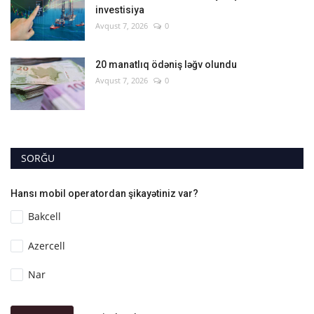
investisiya
Avqust 7, 2026
0
20 manatlıq ödəniş ləğv olundu
Avqust 7, 2026
0
SORĞU
Hansı mobil operatordan şikayətiniz var?
Bakcell
Azercell
Nar