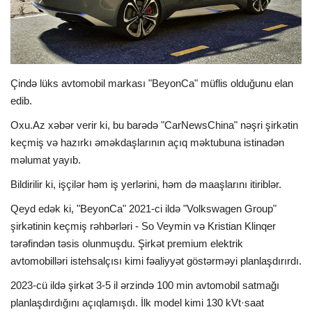
İDMAN
FORMULA 1
Çində lüks avtomobil markası "BeyonCa" müflis olduğunu elan
edib.
DÜNYA
Oxu.Az xəbər verir ki, bu barədə "CarNewsChina" nəşri şirkətin
ANALİTİKA
keçmiş və hazırkı əməkdaşlarının açıq məktubuna istinadən
məlumat yayıb.
Multimedia
Bildirilir ki, işçilər həm iş yerlərini, həm də maaşlarını itiriblər.
Qeyd edək ki, "BeyonCa" 2021-ci ildə "Volkswagen Group"
şirkətinin keçmiş rəhbərləri - So Veymin və Kristian Klinqer
tərəfindən təsis olunmuşdu. Şirkət premium elektrik
avtomobilləri istehsalçısı kimi fəaliyyət göstərməyi planlaşdırırdı.
2023-cü ildə şirkət 3-5 il ərzində 100 min avtomobil satmağı
planlaşdırdığını açıqlamışdı. İlk model kimi 130 kVt·saat