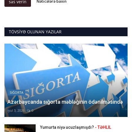
Nəticələrə baxın
səs verin
TÖVSIYƏ OLUNAN YAZILAR
SIĞORTA
Azərbaycanda sığorta məbləğinin ödənilməsində
İyul 3, 2026
0
Yumurta niyə ucuzlaşmışdı?
- TƏHLİL