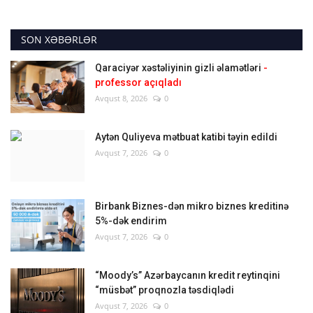
SON XƏBƏRLƏR
Qaraciyər xəstəliyinin gizli əlamətləri
-
professor açıqladı
Avqust 8, 2026
0
Aytən Quliyeva mətbuat katibi təyin edildi
Avqust 7, 2026
0
Birbank Biznes-dən mikro biznes kreditinə
5%-dək endirim
Avqust 7, 2026
0
“Moody’s” Azərbaycanın kredit reytinqini
“müsbət” proqnozla təsdiqlədi
Avqust 7, 2026
0