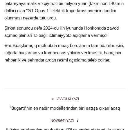
batareyaya malik və qiyməti bir milyon yuan (təxminən 140 min
dollar) olan "GT Opus 1" elektrik kupe-krossoverinin təqdim
olunması nəzərdə tutulurdu.
Şirkət sonuncu dəfə 2024-cü ilin iyununda Honkonqda zavod
açmaq planları ilə bağlı ictimaiyyətə açıqlama vermişdi.
Əməkdaşlar açıq məktubda maaş borclarının tam ödənilməsini,
sığorta haqlarının və kompensasiyaların verilməsini, həmçinin
rəhbərlik və səhmdarlardan rəsmi açıqlama tələb edirlər.
ƏVVƏLKI YAZI
"Bugatti"nin ən nadir modellərindən biri satışa çıxarılacaq
NÖVBƏTI YAZI
İllüziyalar olmadan marketinq: KPI və sprint sistemi ilə xaosu