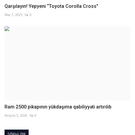
Qarşılayın! Yepyeni “Toyota Corolla Cross”
Mar 1, 2023
0
Ram 2500 pikapının yükdaşıma qabiliyyəti artırılıb
Avqust 5, 2026
0
ŞƏRHLƏR