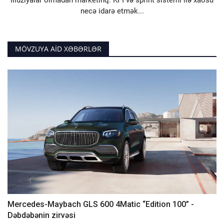
necə idarə etmək...
MÖVZUYA AID XƏBƏRLƏR
Mercedes-Maybach GLS 600 4Matic “Edition 100” -
Dəbdəbənin zirvəsi