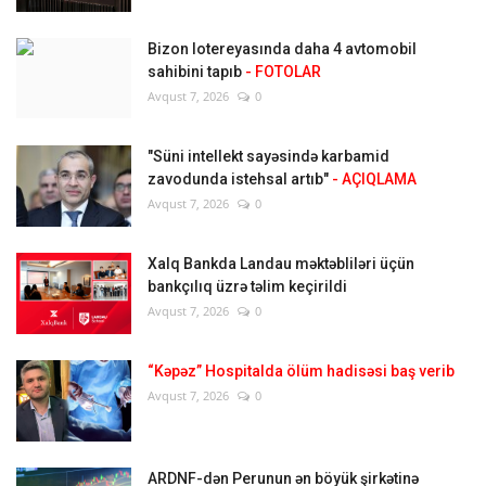
Bizon lotereyasında daha 4 avtomobil
sahibini tapıb
- FOTOLAR
Avqust 7, 2026
0
"Süni intellekt sayəsində karbamid
zavodunda istehsal artıb"
- AÇIQLAMA
Avqust 7, 2026
0
Xalq Bankda Landau məktəbliləri üçün
bankçılıq üzrə təlim keçirildi
Avqust 7, 2026
0
“Kəpəz” Hospitalda ölüm hadisəsi baş verib
Avqust 7, 2026
0
ARDNF-dən Perunun ən böyük şirkətinə