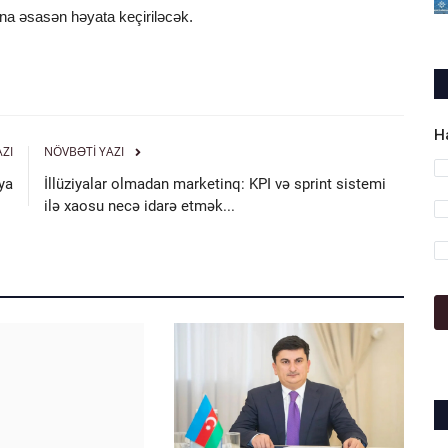
ına əsasən həyata keçiriləcək.
H
AZI
NÖVBƏTI YAZI
ya
İllüziyalar olmadan marketinq: KPI və sprint sistemi
ilə xaosu necə idarə etmək...