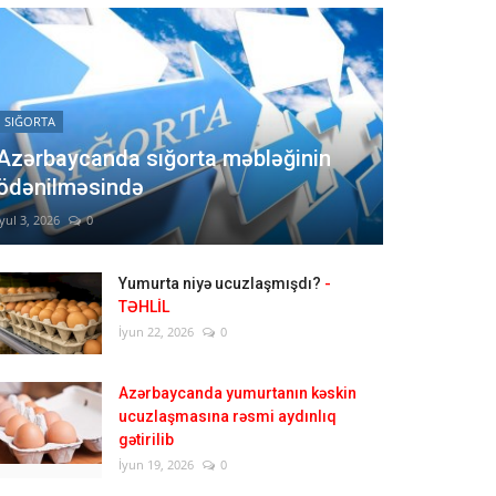
SIĞORTA
Azərbaycanda sığorta məbləğinin
ödənilməsində
İyul 3, 2026
0
Yumurta niyə ucuzlaşmışdı?
-
TƏHLİL
İyun 22, 2026
0
Azərbaycanda yumurtanın kəskin
ucuzlaşmasına rəsmi aydınlıq
gətirilib
İyun 19, 2026
0