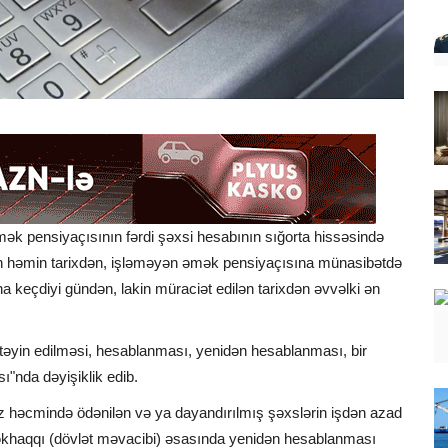
k pensiyaçısının fərdi şəxsi hesabının sığorta hissəsində
sən həmin tarixdən, işləməyən əmək pensiyaçısına münasibətdə
 keçdiyi gündən, lakin müraciət edilən tarixdən əvvəlki ən
 təyin edilməsi, hesablanması, yenidən hesablanması, bir
"nda dəyişiklik edib.
iz həcmində ödənilən və ya dayandırılmış şəxslərin işdən azad
əkhaqqı (dövlət məvacibi) əsasında yenidən hesablanması