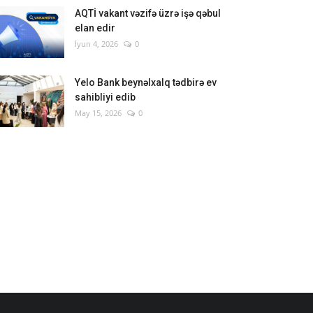
AQTİ vakant vəzifə üzrə işə qəbul
elan edir
İyun 4, 2026
0
Yelo Bank beynəlxalq tədbirə ev
sahibliyi edib
May 15, 2026
0