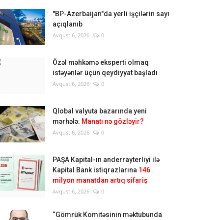
"BP-Azerbaijan"da yerli işçilərin sayı
açıqlanıb
Avqust 6, 2026
0
Özəl məhkəmə eksperti olmaq
istəyənlər üçün qeydiyyat başladı
Avqust 6, 2026
0
Qlobal valyuta bazarında yeni
mərhələ:
Manatı nə gözləyir?
Avqust 6, 2026
0
PAŞA Kapital-ın anderrayterliyi ilə
Kapital Bank istiqrazlarına
146
milyon manatdan artıq sifariş
Avqust 6, 2026
0
“Gömrük Komitəsinin məktubunda