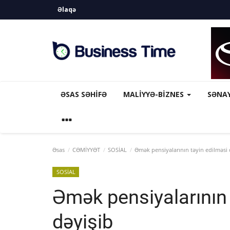
Əlaqə
ƏSAS SƏHIFƏ
MALİYYƏ-BİZNES
SƏNA
Əsas
CƏMİYYƏT
SOSİAL
Əmək pensiyalarının təyin edilməsi 
SOSİAL
Əmək pensiyalarının 
dəyişib