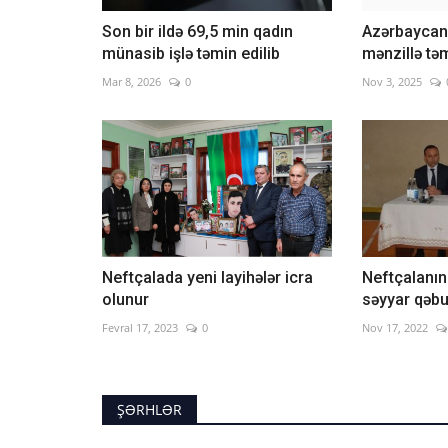
Son bir ildə 69,5 min qadın
Azərbaycand
münasib işlə təmin edilib
mənzillə tə
Mar 8, 2026
0
Nov 3, 2025
Neftçalada yeni layihələr icra
Neftçalanın
olunur
səyyar qəbu
Fevral 17, 2023
0
Nov 17, 2022
ŞƏRHLƏR