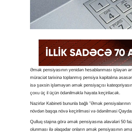
Əmək pensiyasının yenidən hesablanması işləyən əmə
müraciət tarixinə toplanmış pensiya kapitalına əsa
isə şəxsin işləməyən əmək pensiyaçısı kateqoriyasına
çoxu üç il üçün ödənilməklə həyata keçiriləcək.
Nazirlər Kabineti bununla bağlı "Əmək pensiyalarının
növdən başqa növə keçirilməsi və ödənilməsi Qaydası
Qulluq stajına görə əmək pensiyasına əlavələri 50 fa
olunması ilə əlaqədar onların əmək pensiyasının əm