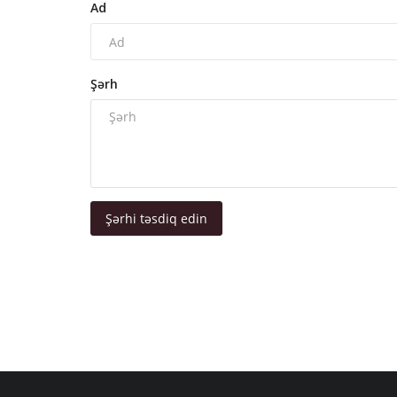
Ad
Şərh
Şərhi təsdiq edin