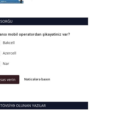
SORĞU
ansı mobil operatordan şikayətiniz var?
Bakcell
Azercell
Nar
Nəticələrə baxın
səs verin
TÖVSIYƏ OLUNAN YAZILAR