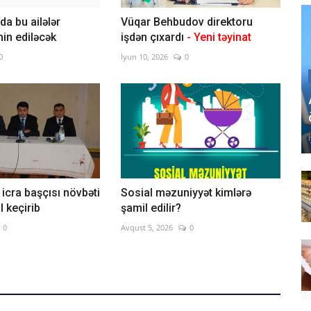
a bu ailələr
Vüqar Behbudov direktoru
min ediləcək
işdən çıxardı
- Yeni təyinat
0
İyun 10, 2026
0
 icra başçısı növbəti
Sosial məzuniyyət kimlərə
l keçirib
şamil edilir?
0
Avqust 5, 2026
0