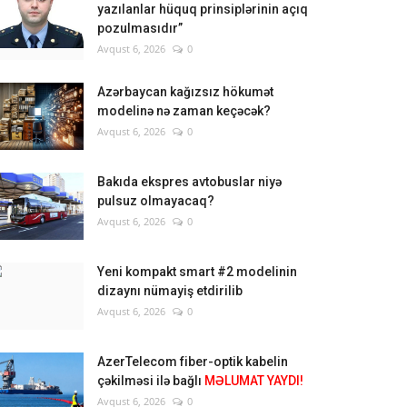
yazılanlar hüquq prinsiplərinin açıq
pozulmasıdır”
Avqust 6, 2026
0
Azərbaycan kağızsız hökumət
modelinə nə zaman keçəcək?
Avqust 6, 2026
0
Bakıda ekspres avtobuslar niyə
pulsuz olmayacaq?
Avqust 6, 2026
0
Yeni kompakt smart #2 modelinin
dizaynı nümayiş etdirilib
Avqust 6, 2026
0
AzerTelecom fiber-optik kabelin
çəkilməsi ilə bağlı
MƏLUMAT YAYDI!
Avqust 6, 2026
0