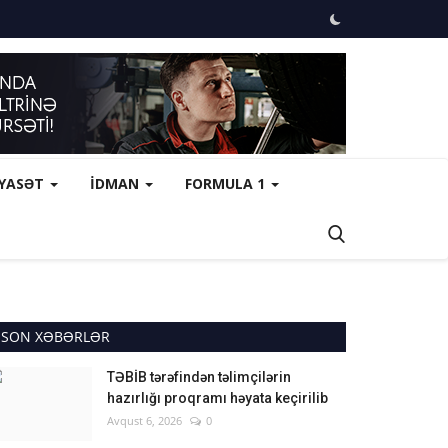
İYASƏT
İDMAN
FORMULA 1
SON XƏBƏRLƏR
TƏBİB tərəfindən təlimçilərin
hazırlığı proqramı həyata keçirilib
Avqust 6, 2026
0