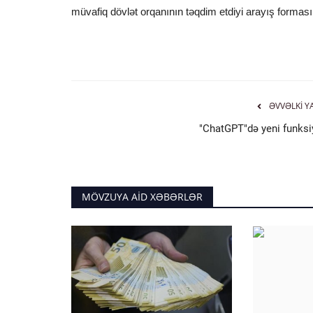
müvafiq dövlət orqanının təqdim etdiyi arayış formas
ƏVVƏLKI Y
"ChatGPT"də yeni funksi
MÖVZUYA AID XƏBƏRLƏR