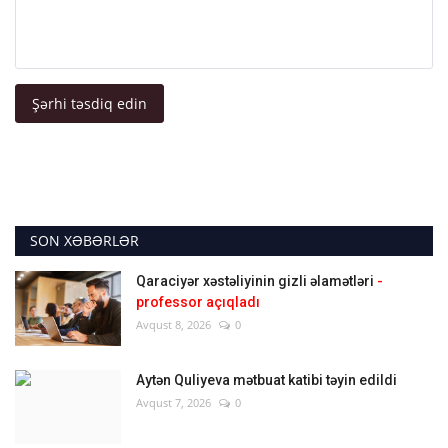
Şərhi təsdiq edin
SON XƏBƏRLƏR
Qaraciyər xəstəliyinin gizli əlamətləri
-
professor açıqladı
Avqust 8, 2026
0
Aytən Quliyeva mətbuat katibi təyin edildi
Avqust 7, 2026
0