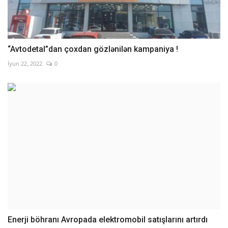
“Avtodetal”dan çoxdan gözlənilən kampaniya !
İyun 22, 2022
0
Enerji böhranı Avropada elektromobil satışlarını artırdı