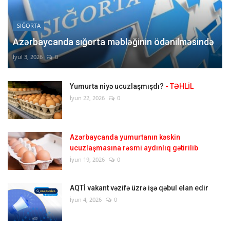
SIĞORTA
Azərbaycanda sığorta məbləğinin ödənilməsində
İyul 3, 2026
0
Yumurta niyə ucuzlaşmışdı?
- TƏHLİL
İyun 22, 2026
0
Azərbaycanda yumurtanın kəskin
ucuzlaşmasına rəsmi aydınlıq gətirilib
İyun 19, 2026
0
AQTİ vakant vəzifə üzrə işə qəbul elan edir
İyun 4, 2026
0