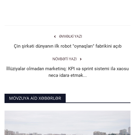
ƏVVƏLKI YAZI
Çin şirkəti dünyanın ilk robot "oynaqları" fabrikini açıb
NÖVBƏTI YAZI
İllüziyalar olmadan marketinq: KPI və sprint sistemi ilə xaosu
necə idarə etmək...
MÖVZUYA AID XƏBƏRLƏR