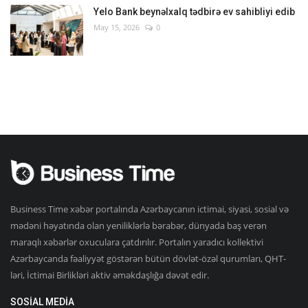
Yelo Bank beynəlxalq tədbirə ev sahibliyi edib
May 15, 2026
0
Business Time xəbər portalında Azərbaycanın ictimai, siyasi, sosial və
mədəni həyatında olan yeniliklərlə bərabər, dünyada baş verən
maraqlı xəbərlər oxuculara çatdırılır. Portalın yaradıcı kollektivi
Azərbaycanda fəaliyyət göstərən bütün dövlət-özəl qurumları, QHT-
ləri, İctimai Birlikləri aktiv əməkdaşlığa dəvət edir.
SOSIAL MEDIA