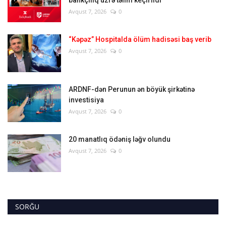
bankçılıq üzrə təlim keçirildi
Avqust 7, 2026
0
“Kəpəz” Hospitalda ölüm hadisəsi baş verib
Avqust 7, 2026
0
ARDNF-dən Perunun ən böyük şirkətinə
investisiya
Avqust 7, 2026
0
20 manatlıq ödəniş ləğv olundu
Avqust 7, 2026
0
SORĞU