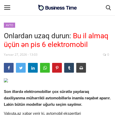
AVTO
Onlardan uzaq durun:
Bu il almaq
Əsas səhifə
üçün ən pis 6 elektromobil
MALİYYƏ-BİZNES
Yanvar 27, 2026 - 13:03
0
Əlaqə
SƏNAYE-İNFRASTRUKTUR
CƏMİYYƏT
Son illərdə elektromobillər çox sürətlə yayılaraq
daxiliyanma mühərrikli avtomobillərlə inamla rəqabət aparır.
ENERGETİKA
Lakin bütün modellər uğurlu seçim sayılmır.
SİYASƏT
Valyuta.az xəbər verir ki, avtomobil ekspertləri