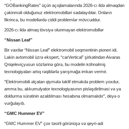
“GOBankingRates” üçün açıqlamalarında 2026-cı ildə almaqdan
İDMAN
çəkinməli olduğunuz elektromobilləri sadalayıblar. Onların
fikrincə, bu modellərdə ciddi problemlər mövcuddur.
FORMULA 1
2026-cı ildə almaq tövsiyə olunmayan elektromobillər
“Nissan Leaf”
DÜNYA
Bir vaxtlar “Nissan Leaf” elektromobil seqmentinin pioneri idi.
ANALİTİKA
Lakin avtomobil üzrə ekspert, “carVertical” şirkətindən Aivaras
Qriqeleviçyusun sözlərinə görə, bu modelin köhnəlmiş
Multimedia
texnologiyaları artıq rəqiblərlə yarışmağa imkan vermir.
“Elektromobili əlçatan qiymətə təklif etməkdə problem yoxdur,
amma bu, akkumulyator texnologiyasının pisləşdirilməsi və ya
doldurma sürətinin azaldılması hesabına olmamalıdır”, deyə o
vurğulayıb.
“GMC Hummer EV”
“GMC Hummer EV” çox təsirli görünüşə və qeyri-adi