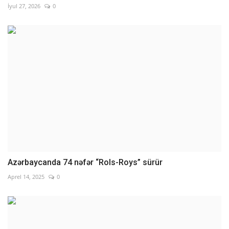
İyul 27, 2026
0
Azərbaycanda 74 nəfər “Rols-Roys” sürür
Aprel 14, 2025
0