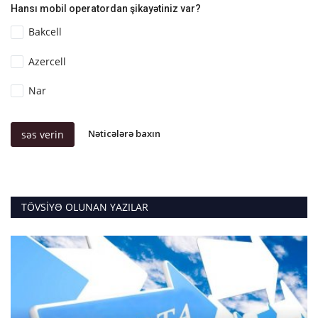
Hansı mobil operatordan şikayətiniz var?
Bakcell
Azercell
Nar
Nəticələrə baxın
səs verin
TÖVSIYƏ OLUNAN YAZILAR