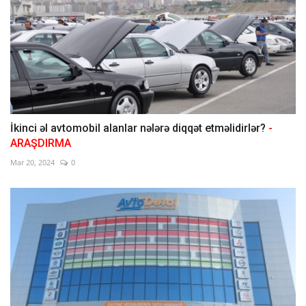
İkinci əl avtomobil alanlar nələrə diqqət etməlidirlər?
-
ARAŞDIRMA
Mar 20, 2024
0