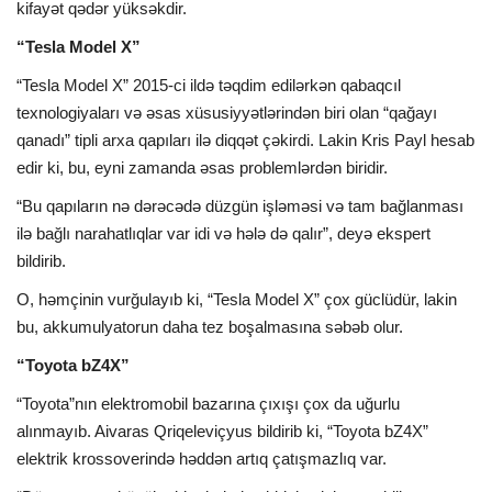
kifayət qədər yüksəkdir.
“Tesla Model X”
“Tesla Model X” 2015-ci ildə təqdim edilərkən qabaqcıl
texnologiyaları və əsas xüsusiyyətlərindən biri olan “qağayı
qanadı” tipli arxa qapıları ilə diqqət çəkirdi. Lakin Kris Payl hesab
edir ki, bu, eyni zamanda əsas problemlərdən biridir.
“Bu qapıların nə dərəcədə düzgün işləməsi və tam bağlanması
ilə bağlı narahatlıqlar var idi və hələ də qalır”, deyə ekspert
bildirib.
O, həmçinin vurğulayıb ki, “Tesla Model X” çox güclüdür, lakin
bu, akkumulyatorun daha tez boşalmasına səbəb olur.
“Toyota bZ4X”
“Toyota”nın elektromobil bazarına çıxışı çox da uğurlu
alınmayıb. Aivaras Qriqeleviçyus bildirib ki, “Toyota bZ4X”
elektrik krossoverində həddən artıq çatışmazlıq var.