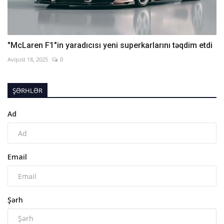
"McLaren F1"in yaradıcısı yeni superkarlarını təqdim etdi
Avqust 18, 2025
0
ŞƏRHLƏR
Ad
Email
Şərh