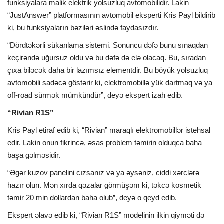
funksiyalara malik elektrik yolsuzluq avtomobilidir. Lakin
“JustAnswer” platformasının avtomobil eksperti Kris Payl bildirib
ki, bu funksiyaların bəziləri əslində faydasızdır.
“Dördtəkərli sükanlama sistemi. Sonuncu dəfə bunu sınaqdan
keçirəndə uğursuz oldu və bu dəfə də elə olacaq. Bu, sıradan
çıxa biləcək daha bir lazımsız elementdir. Bu böyük yolsuzluq
avtomobili sadəcə göstərir ki, elektromobillə yük dartmaq və ya
off-road sürmək mümkündür”, deyə ekspert izah edib.
“Rivian R1S”
Kris Payl etiraf edib ki, “Rivian” maraqlı elektromobillər istehsal
edir. Lakin onun fikrincə, əsas problem təmirin olduqca baha
başa gəlməsidir.
“Əgər kuzov panelini cızsanız və ya əysəniz, ciddi xərclərə
hazır olun. Mən xırda qəzalar görmüşəm ki, təkcə kosmetik
təmir 20 min dollardan baha olub”, deyə o qeyd edib.
Ekspert əlavə edib ki, “Rivian R1S” modelinin ilkin qiyməti də