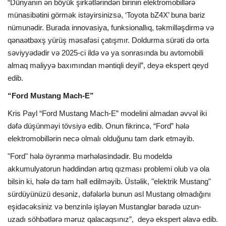
“Dünyanın ən böyük şirkətlərindən birinin elektromobillərə
münasibətini görmək istəyirsinizsə, ‘Toyota bZ4X’ buna bariz
nümunədir. Burada innovasiya, funksionallıq, təkmilləşdirmə və
qənaətbəxş yürüş məsafəsi çatışmır. Doldurma sürəti də orta
səviyyədədir və 2025-ci ildə və ya sonrasında bu avtomobili
almaq maliyyə baxımından məntiqli deyil”, deyə ekspert qeyd
edib.
“Ford Mustang Mach-E”
Kris Payl “Ford Mustang Mach-E” modelini almadan əvvəl iki
dəfə düşünməyi tövsiyə edib. Onun fikrincə, “Ford” hələ
elektromobillərin necə olmalı olduğunu tam dərk etməyib.
"Ford" hələ öyrənmə mərhələsindədir. Bu modeldə
akkumulyatorun həddindən artıq qızması problemi olub və ola
bilsin ki, hələ də tam həll edilməyib. Üstəlik, "elektrik Mustang"
sürdüyünüzü desəniz, dəfələrlə bunun əsl Mustang olmadığını
eşidəcəksiniz və benzinlə işləyən Mustanglər barədə uzun-
uzadı söhbətlərə məruz qalacaqsınız”, deyə ekspert əlavə edib.