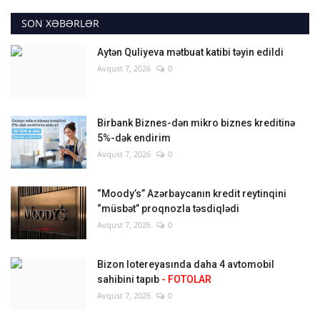
SON XƏBƏRLƏR
Aytən Quliyeva mətbuat katibi təyin edildi
Avqust 7, 2026
0
Birbank Biznes-dən mikro biznes kreditinə
5%-dək endirim
Avqust 7, 2026
0
“Moody’s” Azərbaycanın kredit reytinqini
“müsbət” proqnozla təsdiqlədi
Avqust 7, 2026
0
Bizon lotereyasında daha 4 avtomobil
sahibini tapıb
- FOTOLAR
Avqust 7, 2026
0