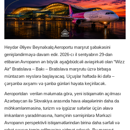
İDMAN
FORMULA 1
DÜNYA
Heydər Əliyev Beynəlxalq Aeroportu marşrut şəbəkəsini
genişləndirməyə davam edir. 2026-cı il sentyabrın 29-dan
ANALİTİKA
etibarən Avropanın ən böyük aşağıbüdcəli aviaşirkəti olan “Wizz
Air” Bratislava – Bakı – Bratislava marşrutu üzrə birbaşa
Multimedia
müntəzəm reyslərə başlayacaq. Uçuşlar həftədə iki dəfə –
çərşənbə axşamı və şənbə günləri həyata keçiriləcək.
Aeroportdan verilən məlumata görə, yeni istiqamətin açılması
Azərbaycan ilə Slovakiya arasında hava əlaqələrinin daha da
möhkəmlənməsinə, turizm və işgüzar səfərlər üçün əlavə
imkanların yaradılmasına, həmçinin sərnişinlərə Mərkəzi
Avropanın perspektivli istiqamətlərindən birinə daha sərfəli və
rahat çıxışın təmin edilməsinə xidmət edəcək. Bu marşrut