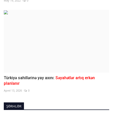
May 19, 2022
0
Türkiyə sahillərinə yay axını:
Səyahətlər artıq erkən
planlanır
Aprel 13, 2026
0
ŞƏRHLƏR