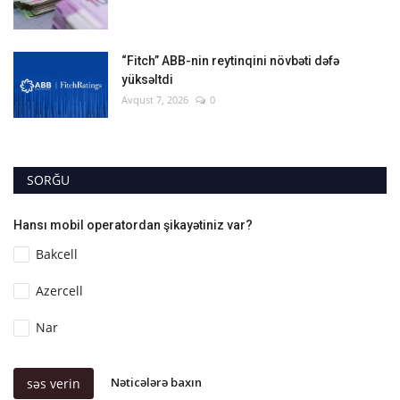
“Fitch” ABB-nin reytinqini növbəti dəfə
yüksəltdi
Avqust 7, 2026
0
SORĞU
Hansı mobil operatordan şikayətiniz var?
Bakcell
Azercell
Nar
Nəticələrə baxın
səs verin