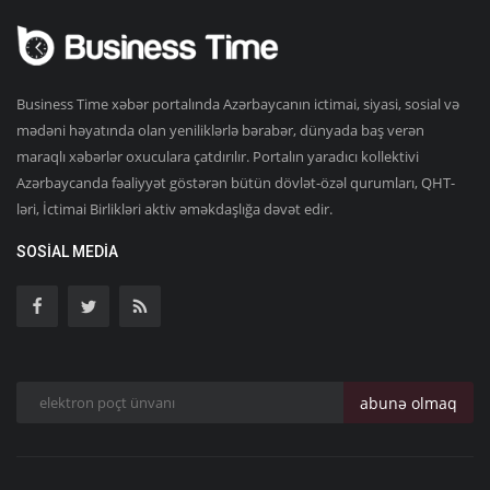
Business Time xəbər portalında Azərbaycanın ictimai, siyasi, sosial və
mədəni həyatında olan yeniliklərlə bərabər, dünyada baş verən
maraqlı xəbərlər oxuculara çatdırılır. Portalın yaradıcı kollektivi
Azərbaycanda fəaliyyət göstərən bütün dövlət-özəl qurumları, QHT-
ləri, İctimai Birlikləri aktiv əməkdaşlığa dəvət edir.
SOSIAL MEDIA
abunə olmaq