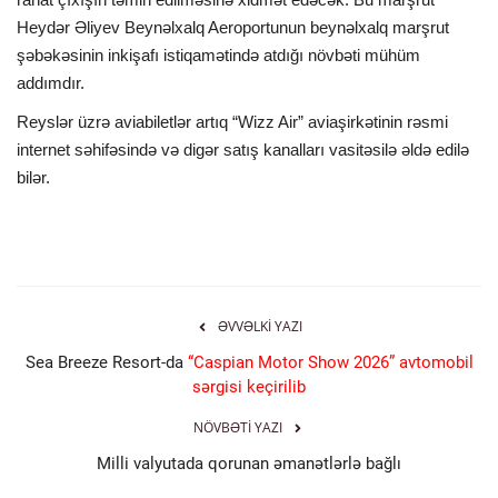
Heydər Əliyev Beynəlxalq Aeroportunun beynəlxalq marşrut
şəbəkəsinin inkişafı istiqamətində atdığı növbəti mühüm
addımdır.
Reyslər üzrə aviabiletlər artıq “Wizz Air” aviaşirkətinin rəsmi
internet səhifəsində və digər satış kanalları vasitəsilə əldə edilə
bilər.
ƏVVƏLKI YAZI
Sea Breeze Resort-da
“Caspian Motor Show 2026” avtomobil
sərgisi keçirilib
NÖVBƏTI YAZI
Milli valyutada qorunan əmanətlərlə bağlı