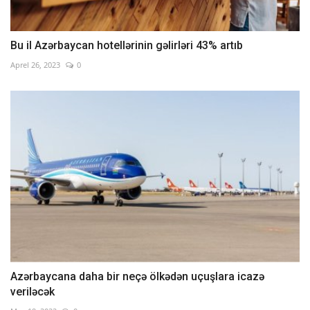
Bu il Azərbaycan hotellərinin gəlirləri 43% artıb
Aprel 26, 2023
0
Azərbaycana daha bir neçə ölkədən uçuşlara icazə
veriləcək