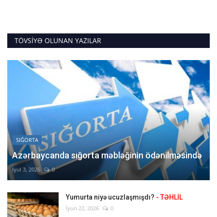
TÖVSIYƏ OLUNAN YAZILAR
SIĞORTA
Azərbaycanda sığorta məbləğinin ödənilməsində
İyul 3, 2026
0
Yumurta niyə ucuzlaşmışdı?
- TƏHLİL
İyun 22, 2026
0