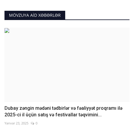
MÖVZUYA AID XƏBƏRLƏR
Dubay zəngin mədəni tədbirlər və fəaliyyət proqramı ilə
2025-ci il üçün satış və festivallar təqvimini...
Yanvar 23, 2025
0