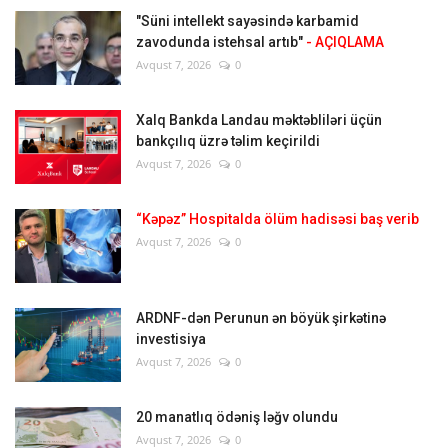
"Süni intellekt sayəsində karbamid
zavodunda istehsal artıb"
- AÇIQLAMA
Avqust 7, 2026
0
Xalq Bankda Landau məktəbliləri üçün
bankçılıq üzrə təlim keçirildi
Avqust 7, 2026
0
“Kəpəz” Hospitalda ölüm hadisəsi baş verib
Avqust 7, 2026
0
ARDNF-dən Perunun ən böyük şirkətinə
investisiya
Avqust 7, 2026
0
20 manatlıq ödəniş ləğv olundu
Avqust 7, 2026
0