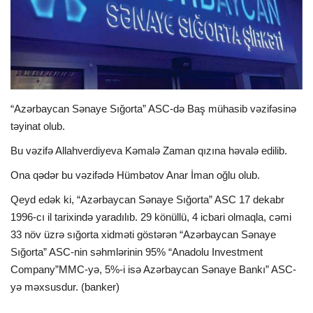
İDMAN
FORMULA 1
DÜNYA
“Azərbaycan Sənaye Sığorta” ASC-də Baş mühasib vəzifəsinə
təyinat olub.
ANALİTİKA
Bu vəzifə Allahverdiyeva Kəmalə Zaman qızına həvalə edilib.
Multimedia
Ona qədər bu vəzifədə Hümbətov Anar İman oğlu olub.
Qeyd edək ki, “Azərbaycan Sənaye Sığorta” ASC 17 dekabr
1996-cı il tarixində yaradılıb. 29 könüllü, 4 icbari olmaqla, cəmi
33 növ üzrə sığorta xidməti göstərən “Azərbaycan Sənaye
Sığorta” ASC-nin səhmlərinin 95% “Anadolu Investment
Company”MMC-yə, 5%-i isə Azərbaycan Sənaye Bankı” ASC-
yə məxsusdur. (banker)