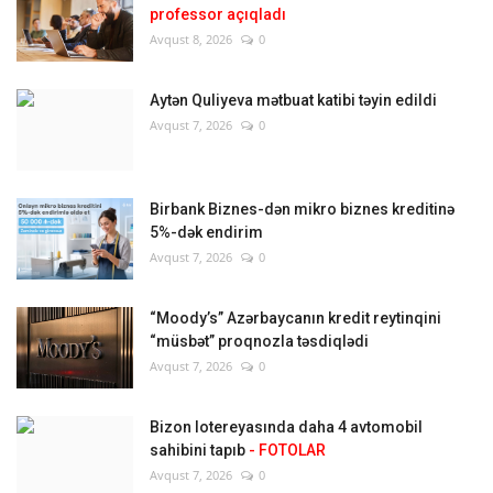
professor açıqladı
Avqust 8, 2026
0
Aytən Quliyeva mətbuat katibi təyin edildi
Avqust 7, 2026
0
Birbank Biznes-dən mikro biznes kreditinə
5%-dək endirim
Avqust 7, 2026
0
“Moody’s” Azərbaycanın kredit reytinqini
“müsbət” proqnozla təsdiqlədi
Avqust 7, 2026
0
Bizon lotereyasında daha 4 avtomobil
sahibini tapıb
- FOTOLAR
Avqust 7, 2026
0