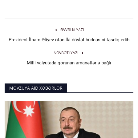
ƏVVƏLKI YAZI
Prezident İlham Əliyev ötənilki dövlət büdcəsini təsdiq edib
NÖVBƏTI YAZI
Milli valyutada qorunan əmanətlərlə bağlı
MÖVZUYA AID XƏBƏRLƏR