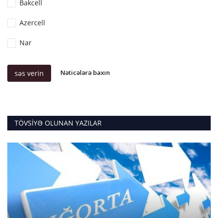
Bakcell
Azercell
Nar
Nəticələrə baxın
səs verin
TÖVSIYƏ OLUNAN YAZILAR