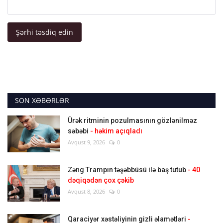
Şərhi təsdiq edin
SON XƏBƏRLƏR
Ürək ritminin pozulmasının gözlənilməz
səbəbi
- həkim açıqladı
Avqust 9, 2026
0
Zəng Trampın təşəbbüsü ilə baş tutub
- 40
dəqiqədən çox çəkib
Avqust 8, 2026
0
Qaraciyər xəstəliyinin gizli əlamətləri
-