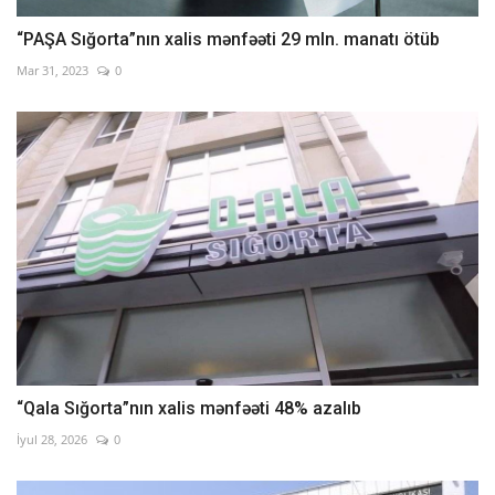
“PAŞA Sığorta”nın xalis mənfəəti 29 mln. manatı ötüb
Mar 31, 2023
0
“Qala Sığorta”nın xalis mənfəəti 48% azalıb
İyul 28, 2026
0