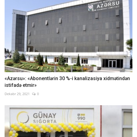
«Azərsu»: «Abonentlərin 30 %-i kanalizasiya xidmətindən
istifadə etmir»
Dekabr 29, 2021
0