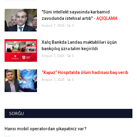
"Süni intellekt sayəsində karbamid
zavodunda istehsal artıb"
- AÇIQLAMA
Avqust 7, 2026
0
Xalq Bankda Landau məktəbliləri üçün
bankçılıq üzrə təlim keçirildi
Avqust 7, 2026
0
“Kəpəz” Hospitalda ölüm hadisəsi baş verib
Avqust 7, 2026
0
SORĞU
Hansı mobil operatordan şikayətiniz var?