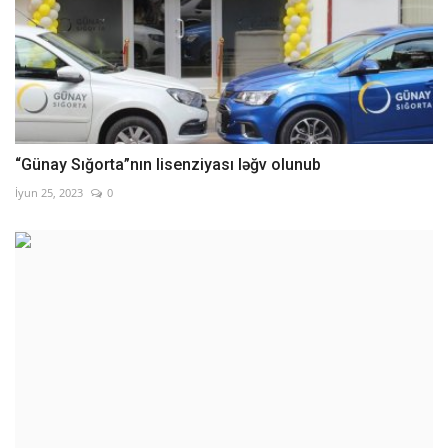
“Günay Sığorta”nın lisenziyası ləğv olunub
İyun 25, 2023
0