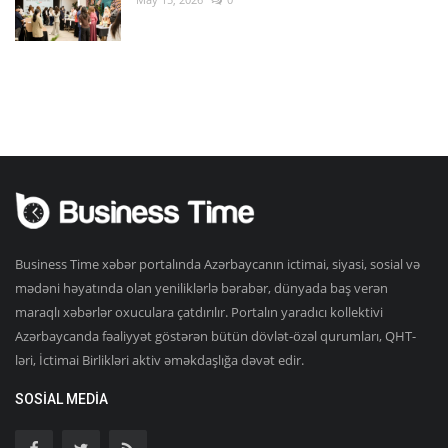
Business Time xəbər portalında Azərbaycanın ictimai, siyasi, sosial və
mədəni həyatında olan yeniliklərlə bərabər, dünyada baş verən
maraqlı xəbərlər oxuculara çatdırılır. Portalın yaradıcı kollektivi
Azərbaycanda fəaliyyət göstərən bütün dövlət-özəl qurumları, QHT-
ləri, İctimai Birlikləri aktiv əməkdaşlığa dəvət edir.
SOSIAL MEDIA