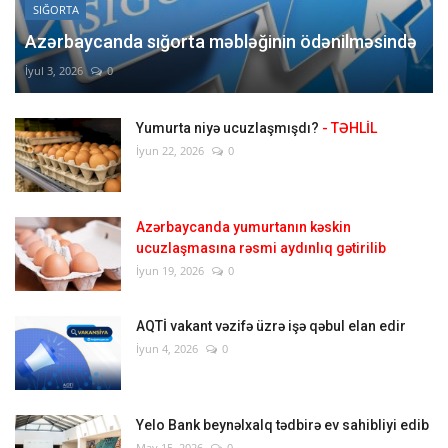
SIĞORTA
Azərbaycanda sığorta məbləğinin ödənilməsində
İyul 3, 2026
0
Yumurta niyə ucuzlaşmışdı?
- TƏHLİL
İyun 22, 2026
0
Azərbaycanda yumurtanın kəskin
ucuzlaşmasına rəsmi aydınlıq gətirilib
İyun 19, 2026
0
AQTİ vakant vəzifə üzrə işə qəbul elan edir
İyun 4, 2026
0
Yelo Bank beynəlxalq tədbirə ev sahibliyi edib
May 15, 2026
0