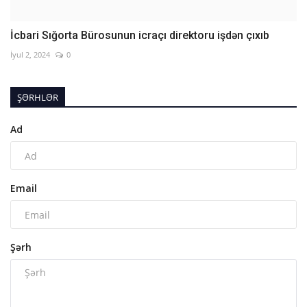
İcbari Sığorta Bürosunun icraçı direktoru işdən çıxıb
İyul 2, 2024
0
ŞƏRHLƏR
Ad
Email
Şərh