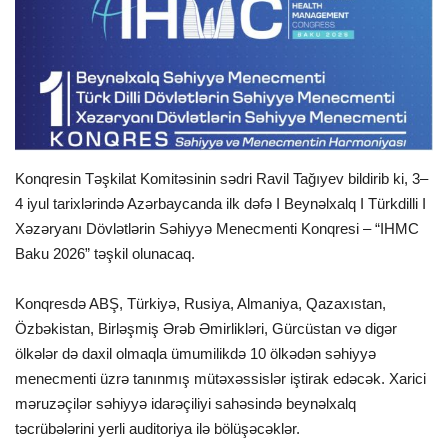
İDMAN
FORMULA 1
DÜNYA
Konqresin Təşkilat Komitəsinin sədri Ravil Tağıyev bildirib ki, 3–
ANALİTİKA
4 iyul tarixlərində Azərbaycanda ilk dəfə I Beynəlxalq I Türkdilli I
Xəzəryanı Dövlətlərin Səhiyyə Menecmenti Konqresi – “IHMC
Multimedia
Baku 2026” təşkil olunacaq.
Konqresdə ABŞ, Türkiyə, Rusiya, Almaniya, Qazaxıstan,
Özbəkistan, Birləşmiş Ərəb Əmirlikləri, Gürcüstan və digər
ölkələr də daxil olmaqla ümumilikdə 10 ölkədən səhiyyə
menecmenti üzrə tanınmış mütəxəssislər iştirak edəcək. Xarici
məruzəçilər səhiyyə idarəçiliyi sahəsində beynəlxalq
təcrübələrini yerli auditoriya ilə bölüşəcəklər.