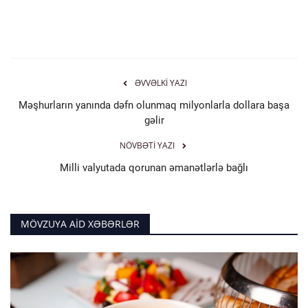
ƏVVƏLKI YAZI
Məşhurların yanında dəfn olunmaq milyonlarla dollara başa
gəlir
NÖVBƏTI YAZI
Milli valyutada qorunan əmanətlərlə bağlı
MÖVZUYA AID XƏBƏRLƏR