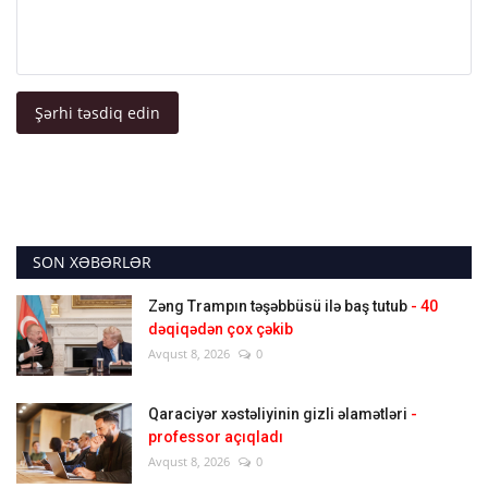
Şərhi təsdiq edin
SON XƏBƏRLƏR
Zəng Trampın təşəbbüsü ilə baş tutub
- 40
dəqiqədən çox çəkib
Avqust 8, 2026
0
Qaraciyər xəstəliyinin gizli əlamətləri
-
professor açıqladı
Avqust 8, 2026
0