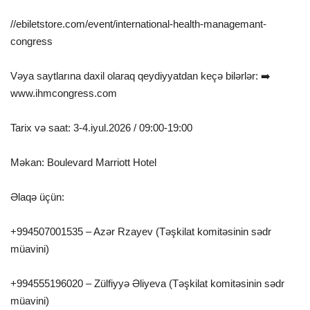
//ebiletstore.com/event/international-health-managemant-
congress
Vəya saytlarına daxil olaraq qeydiyyatdan keçə bilərlər: ➡️
www.ihmcongress.com
Tarix və saat: 3-4.iyul.2026 / 09:00-19:00
Məkan: Boulevard Marriott Hotel
Əlaqə üçün:
+994507001535 – Azər Rzayev (Təşkilat komitəsinin sədr
müavini)
+994555196020 – Zülfiyyə Əliyeva (Təşkilat komitəsinin sədr
müavini)