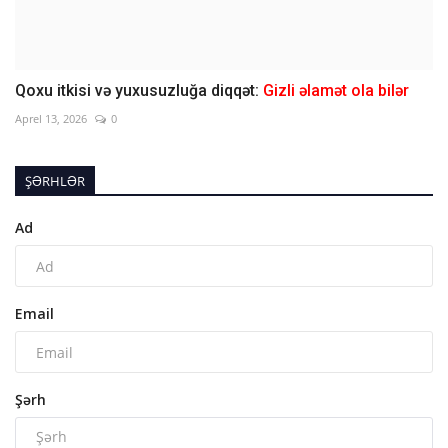
Qoxu itkisi və yuxusuzluğa diqqət:
Gizli əlamət ola bilər
Aprel 13, 2026
0
ŞƏRHLƏR
Ad
Email
Şərh