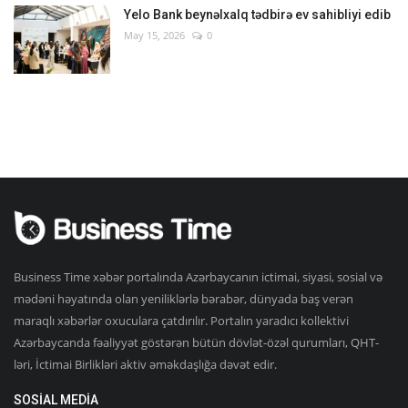
Yelo Bank beynəlxalq tədbirə ev sahibliyi edib
May 15, 2026
0
Business Time xəbər portalında Azərbaycanın ictimai, siyasi, sosial və
mədəni həyatında olan yeniliklərlə bərabər, dünyada baş verən
maraqlı xəbərlər oxuculara çatdırılır. Portalın yaradıcı kollektivi
Azərbaycanda fəaliyyət göstərən bütün dövlət-özəl qurumları, QHT-
ləri, İctimai Birlikləri aktiv əməkdaşlığa dəvət edir.
SOSIAL MEDIA