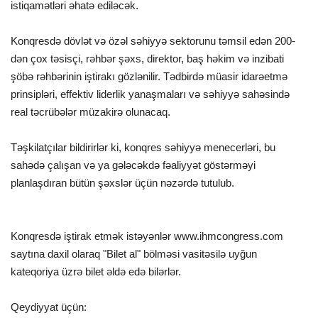
istiqamətləri əhatə ediləcək.
Konqresdə dövlət və özəl səhiyyə sektorunu təmsil edən 200-
dən çox təsisçi, rəhbər şəxs, direktor, baş həkim və inzibati
şöbə rəhbərinin iştirakı gözlənilir. Tədbirdə müasir idarəetmə
prinsipləri, effektiv liderlik yanaşmaları və səhiyyə sahəsində
real təcrübələr müzakirə olunacaq.
Təşkilatçılar bildirirlər ki, konqres səhiyyə menecerləri, bu
sahədə çalışan və ya gələcəkdə fəaliyyət göstərməyi
planlaşdıran bütün şəxslər üçün nəzərdə tutulub.
Konqresdə iştirak etmək istəyənlər www.ihmcongress.com
saytına daxil olaraq "Bilet al" bölməsi vasitəsilə uyğun
kateqoriya üzrə bilet əldə edə bilərlər.
Qeydiyyat üçün: