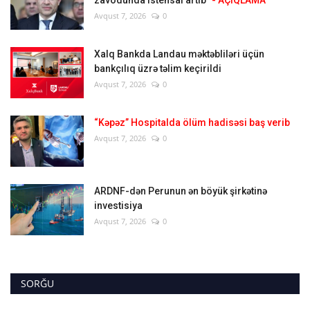
zavodunda istehsal artıb"
- AÇIQLAMA
Avqust 7, 2026
0
Xalq Bankda Landau məktəbliləri üçün
bankçılıq üzrə təlim keçirildi
Avqust 7, 2026
0
“Kəpəz” Hospitalda ölüm hadisəsi baş verib
Avqust 7, 2026
0
ARDNF-dən Perunun ən böyük şirkətinə
investisiya
Avqust 7, 2026
0
SORĞU