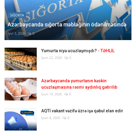
SIĞORTA
Azərbaycanda sığorta məbləğinin ödənilməsində
İyul 3, 2026
0
Yumurta niyə ucuzlaşmışdı?
- TƏHLİL
İyun 22, 2026
0
Azərbaycanda yumurtanın kəskin
ucuzlaşmasına rəsmi aydınlıq gətirilib
İyun 19, 2026
0
AQTİ vakant vəzifə üzrə işə qəbul elan edir
İyun 4, 2026
0