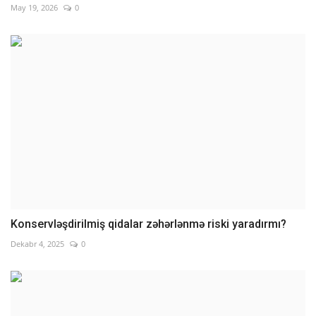
May 19, 2026
0
Konservləşdirilmiş qidalar zəhərlənmə riski yaradırmı?
Dekabr 4, 2025
0