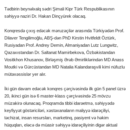
Tədbirin beynəlxalq sədri Şimali Kipr Türk Respublikasının
səhiyyə naziri Dr. Hakan Dinçyürek olacaq.
Konqresdə çıxış edəcək məruzəçilər arasında Türkiyədən Prof.
Dilaver Tengilimoğlu, ABŞ-dən PhD Kirstin Hvitfeldt Öztürk,
Rusiyadan Prof. Andrey Demin, Almaniyadan Lutz Lungwitz,
Qazaxıstandan Dr. Saltanat Mamirbekova, Özbəkistandan
Vositkhon Khusanov, Birləşmiş Ərəb Əmirliklərindən MD Anass
Moutki və Gürcüstandan MD Natalia Kalandaraşvili kimi nüfuzlu
mütəxəssislər yer alır.
İki gün davam edəcək konqres çərçivəsində ilk gün 5 panel üzrə
20, ikinci gün isə 6 master-klass çərçivəsində 25 mövzu
müzakirə olunacaq. Proqramda tibbi idarəetmə, səhiyyədə
keyfiyyət göstəriciləri, xəstəxanaların maliyyə idarəçiliyi,
təchizat, insan resursları, marketinq, pasiyent və həkim
hüquqları, eləcə də müasir səhiyyə idarəçiliyinin digər aktual