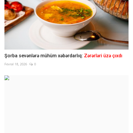
Şorba sevənlərə mühüm xəbərdarlıq:
Zərərləri üzə çıxdı
Fevral 18, 2026
0