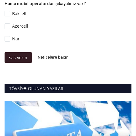
Hansı mobil operatordan şikayətiniz var?
Bakcell
Azercell
Nar
Nəticələrə baxın
səs verin
TÖVSIYƏ OLUNAN YAZILAR