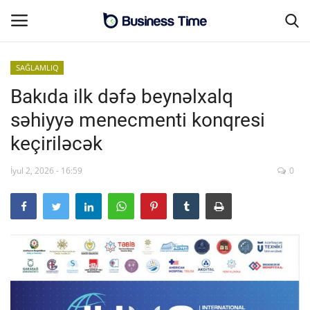
SAĞLAMLIQ
Bakıda ilk dəfə beynəlxalq
Əsas səhifə
səhiyyə menecmenti konqresi
Əlaqə
keçiriləcək
MALİYYƏ-BİZNES
İyul 2, 2026 - 16:59
0
SƏNAYE-İNFRASTRUKTUR
CƏMİYYƏT
ENERGETİKA
SİYASƏT