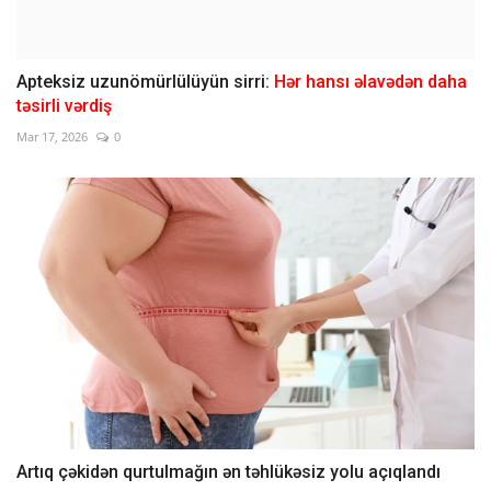
Apteksiz uzunömürlülüyün sirri:
Hər hansı əlavədən daha
təsirli vərdiş
Mar 17, 2026
0
Artıq çəkidən qurtulmağın ən təhlükəsiz yolu açıqlandı