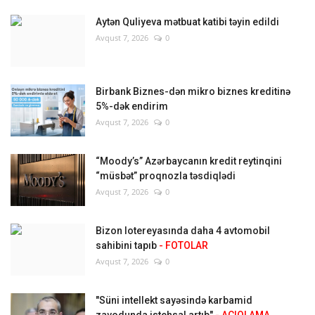
Aytən Quliyeva mətbuat katibi təyin edildi
Avqust 7, 2026
0
Birbank Biznes-dən mikro biznes kreditinə
5%-dək endirim
Avqust 7, 2026
0
“Moody’s” Azərbaycanın kredit reytinqini
“müsbət” proqnozla təsdiqlədi
Avqust 7, 2026
0
Bizon lotereyasında daha 4 avtomobil
sahibini tapıb
- FOTOLAR
Avqust 7, 2026
0
"Süni intellekt sayəsində karbamid