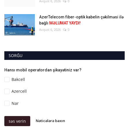
Avqust 6, 2026
0
AzerTelecom fiber-optik kabelin çəkilməsi ilə
bağlı
MƏLUMAT YAYDI!
Avqust 6, 2026
0
SORĞU
Hansı mobil operatordan şikayətiniz var?
Bakcell
Azercell
Nar
Nəticələrə baxın
səs verin