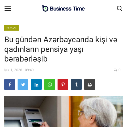
SOSİAL
Bu gündən Azərbaycanda kişi və
Əsas səhifə
qadınların pensiya yaşı
Əlaqə
bərabərləşib
MALİYYƏ-BİZNES
İyul 1, 2026 - 09:49
0
SƏNAYE-İNFRASTRUKTUR
CƏMİYYƏT
ENERGETİKA
SİYASƏT