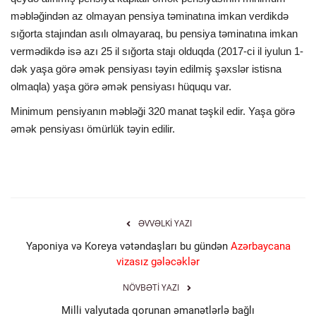
məbləğindən az olmayan pensiya təminatına imkan verdikdə
sığorta stajından asılı olmayaraq, bu pensiya təminatına imkan
vermədikdə isə azı 25 il sığorta stajı olduqda (2017-ci il iyulun 1-
dək yaşa görə əmək pensiyası təyin edilmiş şəxslər istisna
olmaqla) yaşa görə əmək pensiyası hüququ var.
Minimum pensiyanın məbləği 320 manat təşkil edir. Yaşa görə
əmək pensiyası ömürlük təyin edilir.
ƏVVƏLKI YAZI
Yaponiya və Koreya vətəndaşları bu gündən
Azərbaycana
vizasız gələcəklər
NÖVBƏTI YAZI
Milli valyutada qorunan əmanətlərlə bağlı