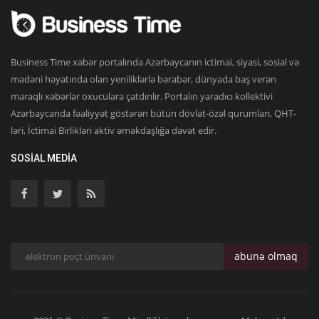
Business Time xəbər portalında Azərbaycanın ictimai, siyasi, sosial və
mədəni həyatında olan yeniliklərlə bərabər, dünyada baş verən
maraqlı xəbərlər oxuculara çatdırılır. Portalın yaradıcı kollektivi
Azərbaycanda fəaliyyət göstərən bütün dövlət-özəl qurumları, QHT-
ləri, İctimai Birlikləri aktiv əməkdaşlığa dəvət edir.
SOSIAL MEDIA
abunə olmaq