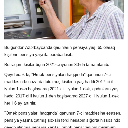
İDMAN
FORMULA 1
DÜNYA
Bu gündən Azərbaycanda qadınların pensiya yaşı 65 olaraq
kişilərin pensiya yaşı ilə bərabərləşib.
ANALİTİKA
Bu rəqəm kişilər üçün 2021-ci iyunun 30-da tamamlanıb.
Multimedia
Qeyd edək ki, "Əmək pensiyaları haqqında" qanunun 7-ci
maddəsində nəzərdə tutulmuş kişilərin yaş həddi 2017-ci il
iyulun 1-dən başlayaraq 2021-ci il iyulun 1-dək, qadınların yaş
həddi 2017-ci il iyulun 1-dən başlayaraq 2027-ci il iyulun 1-dək
hər il 6 ay artırılır.
"Əmək pensiyaları haqqında" qanunun 7-ci maddəsinə əsasən,
pensiya yaşına çatmış şəxsin fərdi hesabın sığorta hissəsində
qeydə alınmış pensiya kapitalı əmək pensiyasının minimum