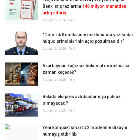
Bank istiqrazlarına
146 milyon manatdan
artıq sifariş
Avqust 6, 2026
0
“Gömrük Komitəsinin məktubunda yazılanlar
hüquq prinsiplərinin açıq pozulmasıdır”
Avqust 6, 2026
0
Azərbaycan kağızsız hökumət modelinə nə
zaman keçəcək?
Avqust 6, 2026
0
Bakıda ekspres avtobuslar niyə pulsuz
olmayacaq?
Avqust 6, 2026
0
Yeni kompakt smart #2 modelinin dizaynı
nümayiş etdirilib