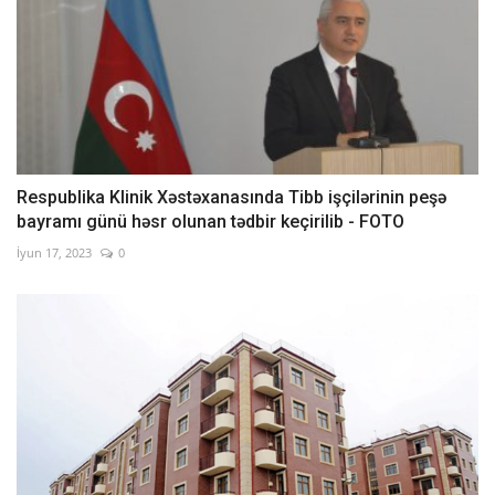
Respublika Klinik Xəstəxanasında Tibb işçilərinin peşə
bayramı günü həsr olunan tədbir keçirilib - FOTO
İyun 17, 2023
0