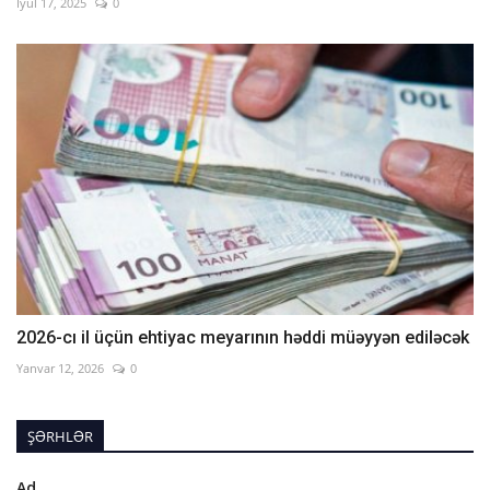
İyul 17, 2025
0
2026-cı il üçün ehtiyac meyarının həddi müəyyən ediləcək
Yanvar 12, 2026
0
ŞƏRHLƏR
Ad