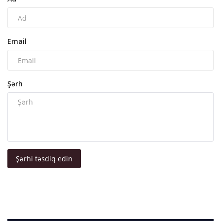
Email
Şərh
Şərhi təsdiq edin