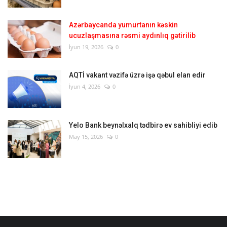
Azərbaycanda yumurtanın kəskin
ucuzlaşmasına rəsmi aydınlıq gətirilib
İyun 19, 2026
0
AQTİ vakant vəzifə üzrə işə qəbul elan edir
İyun 4, 2026
0
Yelo Bank beynəlxalq tədbirə ev sahibliyi edib
May 15, 2026
0