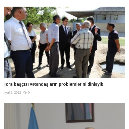
İcra başçısı vətəndaşların problemlərini dinləyib
İyul 8, 2022
0