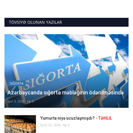
TÖVSIYƏ OLUNAN YAZILAR
SIĞORTA
Azərbaycanda sığorta məbləğinin ödənilməsində
İyul 3, 2026
0
Yumurta niyə ucuzlaşmışdı?
- TƏHLİL
İyun 22, 2026
0