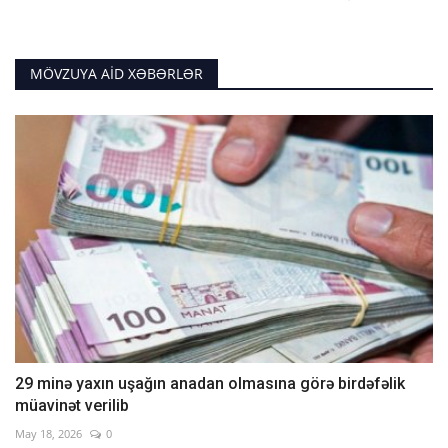
MÖVZUYA AID XƏBƏRLƏR
29 minə yaxın uşağın anadan olmasına görə birdəfəlik
müavinət verilib
May 18, 2026
0