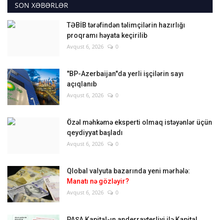
SON XƏBƏRLƏR
TƏBİB tərəfindən təlimçilərin hazırlığı
proqramı həyata keçirilib
Avqust 6, 2026
0
"BP-Azerbaijan"da yerli işçilərin sayı
açıqlanıb
Avqust 6, 2026
0
Özəl məhkəmə eksperti olmaq istəyənlər üçün
qeydiyyat başladı
Avqust 6, 2026
0
Qlobal valyuta bazarında yeni mərhələ:
Manatı nə gözləyir?
Avqust 6, 2026
0
PAŞA Kapital-ın anderrayterliyi ilə Kapital