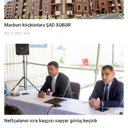
Məcburi köçkünlərə ŞAD XƏBƏR
Mar 2, 2026
0
Neftçalanın icra başçısı səyyar görüş keçirib