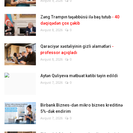
Avqust 9, 2026
0
Zəng Trampın təşəbbüsü ilə baş tutub
- 40
dəqiqədən çox çəkib
Avqust 8, 2026
0
Qaraciyər xəstəliyinin gizli əlamətləri
-
professor açıqladı
Avqust 8, 2026
0
Aytən Quliyeva mətbuat katibi təyin edildi
Avqust 7, 2026
0
Birbank Biznes-dən mikro biznes kreditinə
5%-dək endirim
Avqust 7, 2026
0