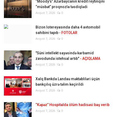
“Moody’s” Azərbaycanın kredit reytinqini
“müsbət” proqnozla təsdiqlədi
Avqust 7, 2026
0
Bizon lotereyasında daha 4 avtomobil
sahibini tapıb
- FOTOLAR
Avqust 7, 2026
0
"Süni intellekt sayəsində karbamid
zavodunda istehsal artıb"
- AÇIQLAMA
Avqust 7, 2026
0
Xalq Bankda Landau məktəbliləri üçün
bankçılıq üzrə təlim keçirildi
Avqust 7, 2026
0
“Kəpəz” Hospitalda ölüm hadisəsi baş verib
Avqust 7, 2026
0