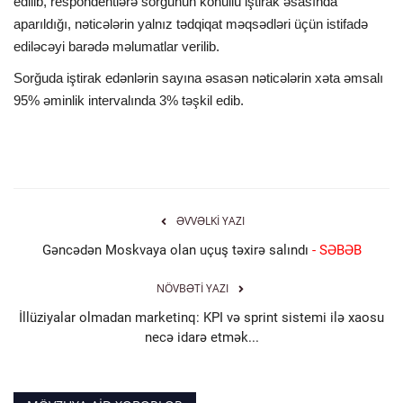
edilib, respondentlərə sorğunun könüllü iştirak əsasında
aparıldığı, nəticələrin yalnız tədqiqat məqsədləri üçün istifadə
ediləcəyi barədə məlumatlar verilib.
Sorğuda iştirak edənlərin sayına əsasən nəticələrin xəta əmsalı
95% əminlik intervalında 3% təşkil edib.
ƏVVƏLKI YAZI
Gəncədən Moskvaya olan uçuş təxirə salındı
- SƏBƏB
NÖVBƏTI YAZI
İllüziyalar olmadan marketinq: KPI və sprint sistemi ilə xaosu
necə idarə etmək...