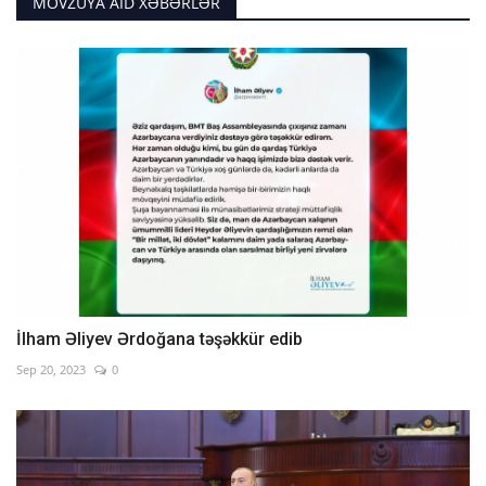
MÖVZUYA AID XƏBƏRLƏR
İlham Əliyev Ərdoğana təşəkkür edib
Sep 20, 2023
0