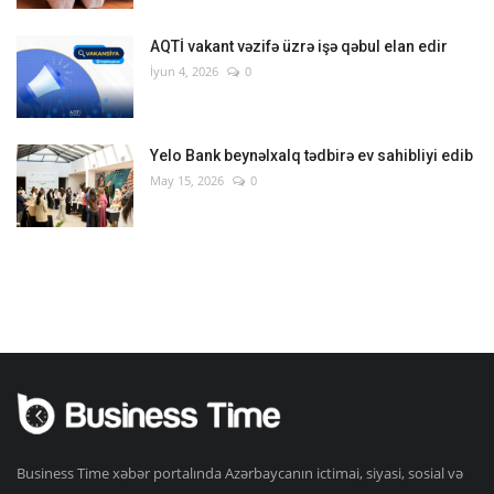
AQTİ vakant vəzifə üzrə işə qəbul elan edir
İyun 4, 2026
0
Yelo Bank beynəlxalq tədbirə ev sahibliyi edib
May 15, 2026
0
Business Time xəbər portalında Azərbaycanın ictimai, siyasi, sosial və