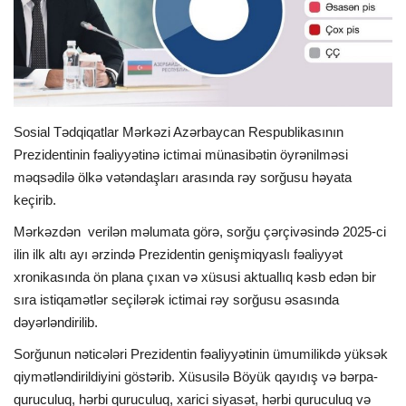
İDMAN
FORMULA 1
DÜNYA
Sosial Tədqiqatlar Mərkəzi Azərbaycan Respublikasının
Prezidentinin fəaliyyətinə ictimai münasibətin öyrənilməsi
məqsədilə ölkə vətəndaşları arasında rəy sorğusu həyata
ANALİTİKA
keçirib.
Multimedia
Mərkəzdən verilən məlumata görə, sorğu çərçivəsində 2025-ci
ilin ilk altı ayı ərzində Prezidentin genişmiqyaslı fəaliyyət
xronikasında ön plana çıxan və xüsusi aktuallıq kəsb edən bir
sıra istiqamətlər seçilərək ictimai rəy sorğusu əsasında
dəyərləndirilib.
Sorğunun nəticələri Prezidentin fəaliyyətinin ümumilikdə yüksək
qiymətləndirildiyini göstərib. Xüsusilə Böyük qayıdış və bərpa-
quruculuq, hərbi quruculuq, xarici siyasət, hərbi quruculuq və