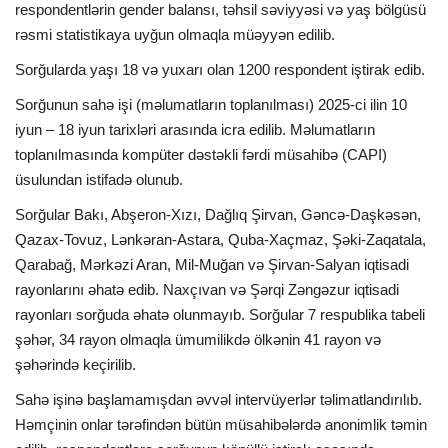
respondentlərin gender balansı, təhsil səviyyəsi və yaş bölgüsü
rəsmi statistikaya uyğun olmaqla müəyyən edilib.
Sorğularda yaşı 18 və yuxarı olan 1200 respondent iştirak edib.
Sorğunun sahə işi (məlumatların toplanılması) 2025-ci ilin 10
iyun – 18 iyun tarixləri arasında icra edilib. Məlumatların
toplanılmasında kompüter dəstəkli fərdi müsahibə (CAPI)
üsulundan istifadə olunub.
Sorğular Bakı, Abşeron-Xızı, Dağlıq Şirvan, Gəncə-Daşkəsən,
Qazax-Tovuz, Lənkəran-Astara, Quba-Xaçmaz, Şəki-Zaqatala,
Qarabağ, Mərkəzi Aran, Mil-Muğan və Şirvan-Salyan iqtisadi
rayonlarını əhatə edib. Naxçıvan və Şərqi Zəngəzur iqtisadi
rayonları sorğuda əhatə olunmayıb. Sorğular 7 respublika tabeli
şəhər, 34 rayon olmaqla ümumilikdə ölkənin 41 rayon və
şəhərində keçirilib.
Sahə işinə başlamamışdan əvvəl intervüyerlər təlimatlandırılıb.
Həmçinin onlar tərəfindən bütün müsahibələrdə anonimlik təmin