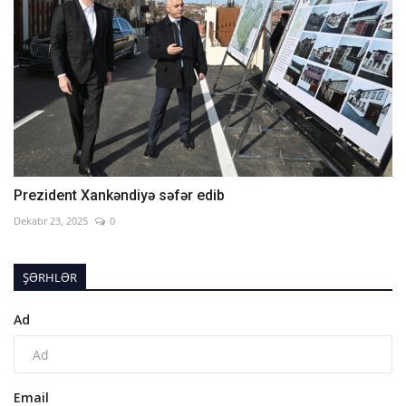
Prezident Xankəndiyə səfər edib
Dekabr 23, 2025
0
ŞƏRHLƏR
Ad
Email