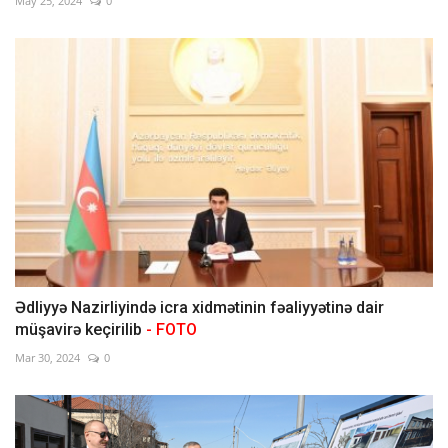
May 25, 2024
0
Ədliyyə Nazirliyində icra xidmətinin fəaliyyətinə dair
müşavirə keçirilib
- FOTO
Mar 30, 2024
0