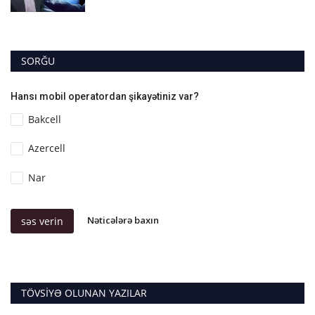
SORĞU
Hansı mobil operatordan şikayətiniz var?
Bakcell
Azercell
Nar
Nəticələrə baxın
səs verin
TÖVSIYƏ OLUNAN YAZILAR