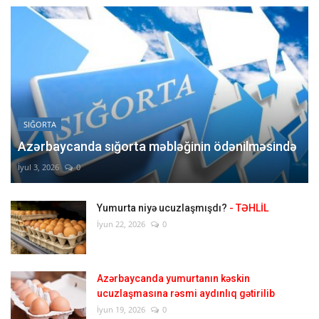
SIĞORTA
Azərbaycanda sığorta məbləğinin ödənilməsində
İyul 3, 2026
0
Yumurta niyə ucuzlaşmışdı?
- TƏHLİL
İyun 22, 2026
0
Azərbaycanda yumurtanın kəskin
ucuzlaşmasına rəsmi aydınlıq gətirilib
İyun 19, 2026
0