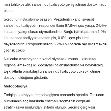
milli təhlükəsizlik sahəsində fəaliyyətə geniş ictimai dəstək ifadə
olunub.
Sorğunun nəticələrinə əsasən, Prezidentin xarici siyasət
sahəsində fəaliyyətini respondentlərin 67.8%-i çox yaxşı, 24.4%-
i əsasən yaxşı olaraq qiymətləndirib. Sorğu iştirakçılarının 1.0%-
i bu sahədə fəaliyyəti əsasən pis, 0.6%-i çox pis kimi
dəyərləndirib. Respondentlərin 6.2%-i bu barədə rəy bildirməkdə
çətinlik çəkib.
Nəticələr Azərbaycanın xarici siyasət kursuna – xüsusən
regional əməkdaşlıq, geosiyasi balanslaşdırma və beynəlxalq
təşkilatlarla əməkdaşlıq sahəsində fəaliyyətə yüksək ictimai
dəstəyin olduğunu göstərib.
Metodologiya
Tədqiqat kəmiyyət metodologiyası əsasında aparılıb. Topludan
nümunənin seçilməsində ehtimallı seçmənin çoxpilləli
stratifikasiya üsulundan istifadə olunub. Seçmə çərçivəsi