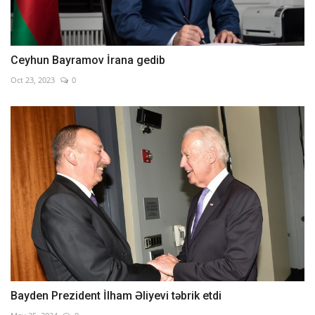
Ceyhun Bayramov İrana gedib
Oct 23, 2023
0
Bayden Prezident İlham Əliyevi təbrik etdi