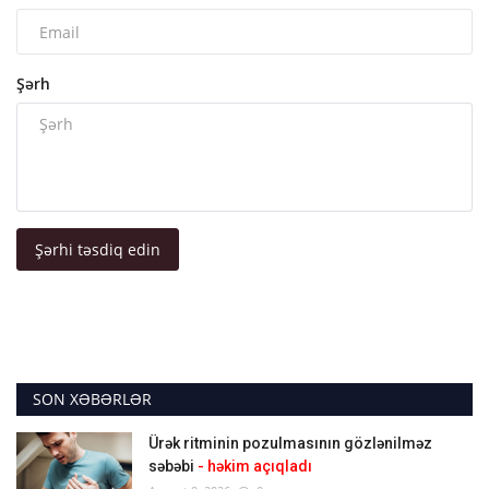
Şərh
Şərhi təsdiq edin
SON XƏBƏRLƏR
Ürək ritminin pozulmasının gözlənilməz
səbəbi
- həkim açıqladı