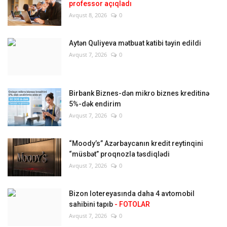
professor açıqladı
Avqust 8, 2026
0
Aytən Quliyeva mətbuat katibi təyin edildi
Avqust 7, 2026
0
Birbank Biznes-dən mikro biznes kreditinə
5%-dək endirim
Avqust 7, 2026
0
“Moody’s” Azərbaycanın kredit reytinqini
“müsbət” proqnozla təsdiqlədi
Avqust 7, 2026
0
Bizon lotereyasında daha 4 avtomobil
sahibini tapıb
- FOTOLAR
Avqust 7, 2026
0