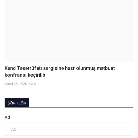
Kənd Təsərrüfatı sərgisinə həsr olunmuş mətbuat
konfransı keçirilib
Aprel 28, 2026
0
ŞƏRHLƏR
Ad