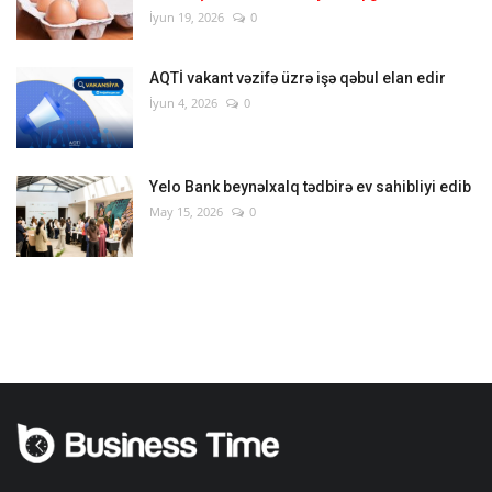
İyun 19, 2026
0
AQTİ vakant vəzifə üzrə işə qəbul elan edir
İyun 4, 2026
0
Yelo Bank beynəlxalq tədbirə ev sahibliyi edib
May 15, 2026
0