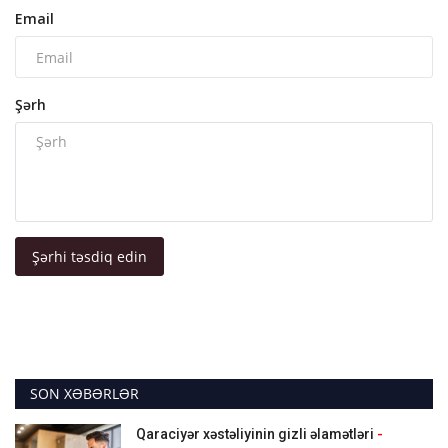
Email
Şərh
Şərhi təsdiq edin
SON XƏBƏRLƏR
Qaraciyər xəstəliyinin gizli əlamətləri
-