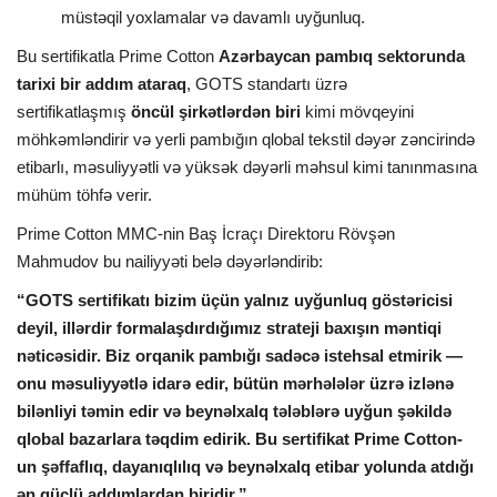
müstəqil yoxlamalar və davamlı uyğunluq.
Bu sertifikatla Prime Cotton
Azərbaycan pambıq sektorunda
tarixi bir addım ataraq
, GOTS standartı üzrə
sertifikatlaşmış
öncül şirkətlərdən biri
kimi mövqeyini
möhkəmləndirir və yerli pambığın qlobal tekstil dəyər zəncirində
etibarlı, məsuliyyətli və yüksək dəyərli məhsul kimi tanınmasına
mühüm töhfə verir.
Prime Cotton MMC-nin Baş İcraçı Direktoru Rövşən
Mahmudov bu nailiyyəti belə dəyərləndirib:
“GOTS sertifikatı bizim üçün yalnız uyğunluq göstəricisi
deyil, illərdir formalaşdırdığımız strateji baxışın məntiqi
nəticəsidir. Biz orqanik pambığı sadəcə istehsal etmirik —
onu məsuliyyətlə idarə edir, bütün mərhələlər üzrə izlənə
bilənliyi təmin edir və beynəlxalq tələblərə uyğun şəkildə
qlobal bazarlara təqdim edirik. Bu sertifikat Prime Cotton-
un şəffaflıq, dayanıqlılıq və beynəlxalq etibar yolunda atdığı
ən güclü addımlardan biridir.”