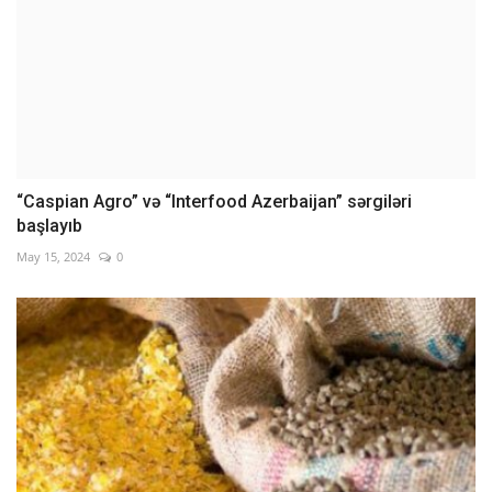
“Caspian Agro” və “Interfood Azerbaijan” sərgiləri
başlayıb
May 15, 2024
0