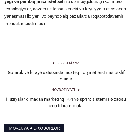
yağı və pambıq jmıxı istehsalı
ilə də məşğuldur. Şirkət müasir
texnologiyalar, davamlı istehsal zənciri və keyfiyyətə əsaslanan
yanaşması ilə yerli və beynəlxalq bazarlarda rəqabətədavamlı
məhsullar təqdim edir.
ƏVVƏLKI YAZI
Gömrük və kirayə sahəsində müstəqil qiymətləndirmə təklif
olunur
NÖVBƏTI YAZI
İllüziyalar olmadan marketinq: KPI və sprint sistemi ilə xaosu
necə idarə etmək...
MÖVZUYA AID XƏBƏRLƏR