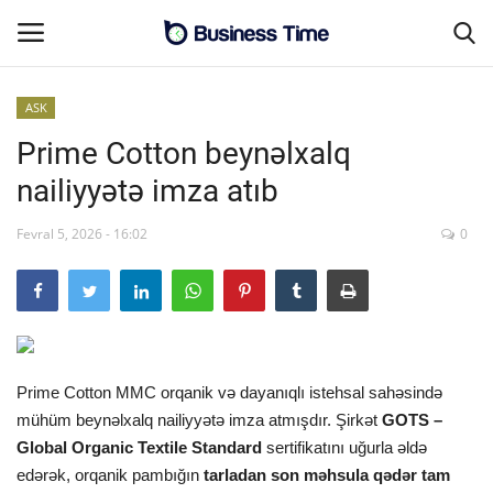
ASK
Prime Cotton beynəlxalq
Əsas səhifə
nailiyyətə imza atıb
Əlaqə
Fevral 5, 2026 - 16:02
0
MALİYYƏ-BİZNES
SƏNAYE-İNFRASTRUKTUR
CƏMİYYƏT
Prime Cotton MMC orqanik və dayanıqlı istehsal sahəsində
mühüm beynəlxalq nailiyyətə imza atmışdır. Şirkət
GOTS –
ENERGETİKA
Global Organic Textile Standard
sertifikatını uğurla əldə
edərək, orqanik pambığın
tarladan son məhsula qədər tam
SİYASƏT