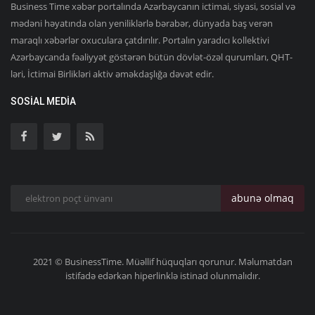
Business Time xəbər portalında Azərbaycanın ictimai, siyasi, sosial və
mədəni həyatında olan yeniliklərlə bərabər, dünyada baş verən
maraqlı xəbərlər oxuculara çatdırılır. Portalın yaradıcı kollektivi
Azərbaycanda fəaliyyət göstərən bütün dövlət-özəl qurumları, QHT-
ləri, İctimai Birlikləri aktiv əməkdaşlığa dəvət edir.
SOSIAL MEDIA
abunə olmaq
2021 © BusinessTime. Müəllif hüquqları qorunur. Məlumatdan
istifadə edərkən hiperlinklə istinad olunmalıdır.