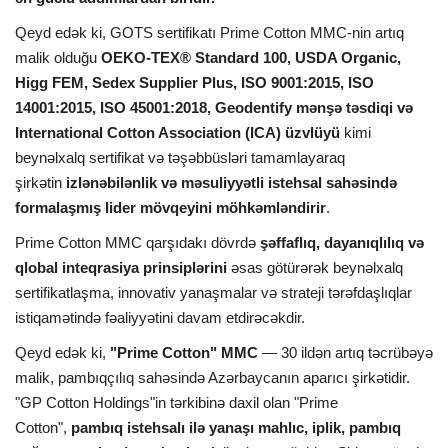
Qeyd edək ki, GOTS sertifikatı Prime Cotton MMC-nin artıq
malik olduğu
OEKO-TEX® Standard 100, USDA Organic,
Higg FEM, Sedex Supplier Plus,
ISO 9001:2015, ISO
14001:2015, ISO 45001:2018
, Geodentify mənşə təsdiqi və
International Cotton Association (ICA) üzvlüyü
kimi
beynəlxalq sertifikat və təşəbbüsləri tamamlayaraq
şirkətin
izlənəbilənlik və məsuliyyətli istehsal sahəsində
formalaşmış lider mövqeyini möhkəmləndirir
.
Prime Cotton MMC qarşıdakı dövrdə
şəffaflıq, dayanıqlılıq və
qlobal inteqrasiya prinsiplərini
əsas götürərək beynəlxalq
sertifikatlaşma, innovativ yanaşmalar və strateji tərəfdaşlıqlar
istiqamətində fəaliyyətini davam etdirəcəkdir.
Qeyd edək ki,
"Prime Cotton" MMC
— 30 ildən artıq təcrübəyə
malik, pambıqçılıq sahəsində Azərbaycanın aparıcı şirkətidir.
"GP Cotton Holdings"in tərkibinə daxil olan "Prime
Cotton",
pambıq istehsalı ilə yanaşı mahlıc, iplik, pambıq