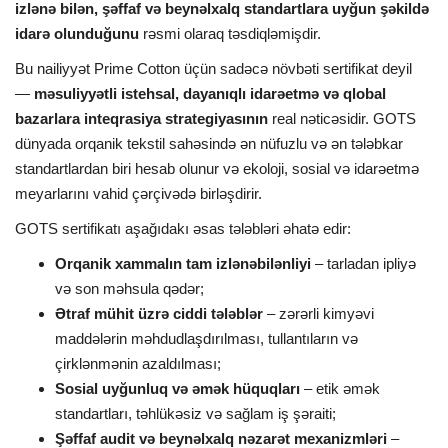
izlənə bilən, şəffaf və beynəlxalq standartlara uyğun şəkildə
idarə olunduğunu
rəsmi olaraq təsdiqləmişdir.
İDMAN
Bu nailiyyət Prime Cotton üçün sadəcə növbəti sertifikat deyil
—
məsuliyyətli istehsal, dayanıqlı idarəetmə və qlobal
FORMULA 1
bazarlara inteqrasiya strategiyasının
real nəticəsidir. GOTS
dünyada orqanik tekstil sahəsində ən nüfuzlu və ən tələbkar
DÜNYA
standartlardan biri hesab olunur və ekoloji, sosial və idarəetmə
meyarlarını vahid çərçivədə birləşdirir.
ANALİTİKA
GOTS sertifikatı aşağıdakı əsas tələbləri əhatə edir:
Multimedia
Orqanik xammalın tam izlənəbilənliyi
– tarladan ipliyə
və son məhsula qədər;
Ətraf mühit üzrə ciddi tələblər
– zərərli kimyəvi
maddələrin məhdudlaşdırılması, tullantıların və
çirklənmənin azaldılması;
Sosial uyğunluq və əmək hüquqları
– etik əmək
standartları, təhlükəsiz və sağlam iş şəraiti;
Şəffaf audit və beynəlxalq nəzarət mexanizmləri
–