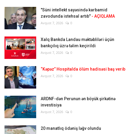
"Süni intellekt sayəsində karbamid
zavodunda istehsal artıb"
- AÇIQLAMA
Avqust 7, 2026
0
Xalq Bankda Landau məktəbliləri üçün
bankçılıq üzrə təlim keçirildi
Avqust 7, 2026
0
“Kəpəz” Hospitalda ölüm hadisəsi baş verib
Avqust 7, 2026
0
ARDNF-dən Perunun ən böyük şirkətinə
investisiya
Avqust 7, 2026
0
20 manatlıq ödəniş ləğv olundu