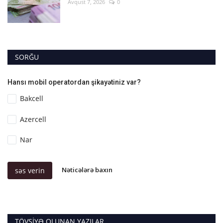
Avqust 7, 2026
0
SORĞU
Hansı mobil operatordan şikayətiniz var?
Bakcell
Azercell
Nar
Nəticələrə baxın
səs verin
TÖVSIYƏ OLUNAN YAZILAR