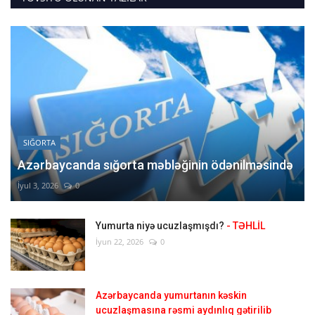
SIĞORTA
Azərbaycanda sığorta məbləğinin ödənilməsində
İyul 3, 2026
0
Yumurta niyə ucuzlaşmışdı?
- TƏHLİL
İyun 22, 2026
0
Azərbaycanda yumurtanın kəskin
ucuzlaşmasına rəsmi aydınlıq gətirilib