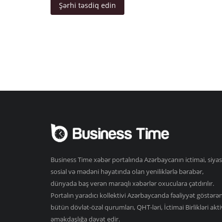
Şərhi təsdiq edin
Business Time xəbər portalında Azərbaycanın ictimai, siyas
sosial və mədəni həyatında olan yeniliklərlə bərabər,
dünyada baş verən maraqlı xəbərlər oxuculara çatdırılır.
Portalın yaradıcı kollektivi Azərbaycanda fəaliyyət göstərə
bütün dövlət-özəl qurumları, QHT-ləri, İctimai Birlikləri akti
əməkdaşlığa dəvət edir.