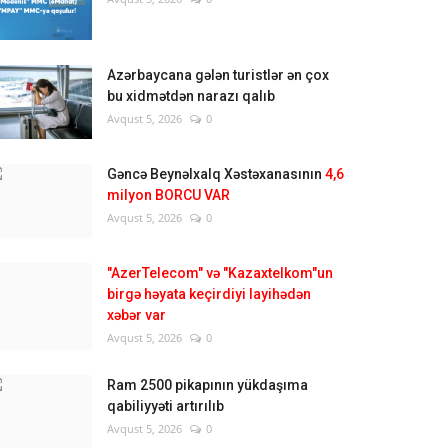
Azərbaycana gələn turistlər ən çox
bu xidmətdən narazı qalıb
Avqust 5, 2026
0
Gəncə Beynəlxalq Xəstəxanasının
4,6
milyon BORCU VAR
Avqust 5, 2026
0
"AzerTelecom" və "Kazaxtelkom"un
birgə həyata keçirdiyi layihədən
xəbər var
Avqust 5, 2026
0
Ram 2500 pikapının yükdaşıma
qabiliyyəti artırılıb
Avqust 5, 2026
0