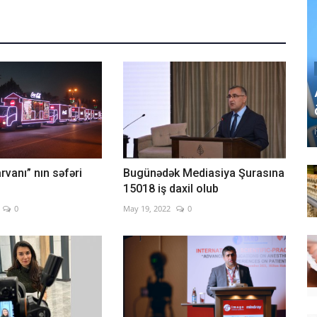
vanı” nın səfəri
Bugünədək Mediasiya Şurasına
15018 iş daxil olub
0
May 19, 2022
0