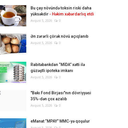
Bu çay növündə toksin riski daha
yüksəkdir
- Həkim xəbərdarlıq etdi
Avqust 5, 2026
0
Ən zərərli çörək növü açıqlanıb
Avqust 5, 2026
0
Rabitəbankdan “MİDA” xətti ilə
güzəştli ipoteka imkanı
Avqust 5, 2026
0
"Bakı Fond Birjası"nın dövriyyəsi
35%-dən çox azalıb
Avqust 5, 2026
0
eManat “MPAY” MMC-yə qoşulur
Avqust 5, 2026
0