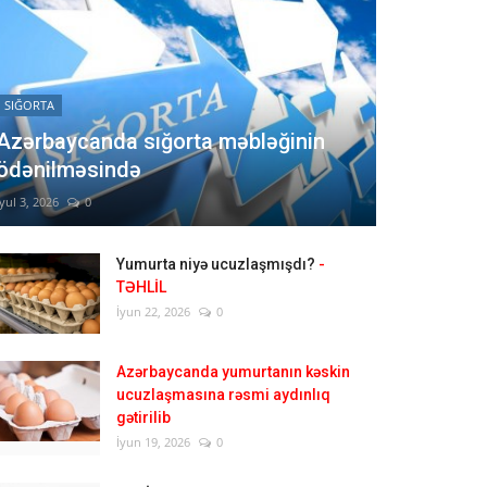
SIĞORTA
Azərbaycanda sığorta məbləğinin
ödənilməsində
İyul 3, 2026
0
Yumurta niyə ucuzlaşmışdı?
-
TƏHLİL
İyun 22, 2026
0
Azərbaycanda yumurtanın kəskin
ucuzlaşmasına rəsmi aydınlıq
gətirilib
İyun 19, 2026
0