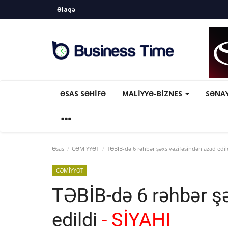
Əlaqə
ƏSAS SƏHIFƏ
MALİYYƏ-BİZNES
SƏNA
Əsas
CƏMİYYƏT
TƏBİB-də 6 rəhbər şəxs vəzifəsindən azad edil
CƏMİYYƏT
TƏBİB-də 6 rəhbər ş
edildi
- SİYAHI