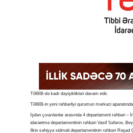
TƏBİB-də kadr dəyişiklikləri davam edir.
TƏBİB-in yeni rəhbərliyi qurumun mərkəzi aparatında 
İşdən çıxarılanlar arasında 4 departament rəhbəri – İ
idarəetmə departamentinin rəhbəri Vasif Səfərov, Be
İlkin səhiyyə xidməti departamentinin rəhbəri Rəşad 