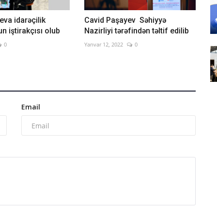
eva idarəçilik
Cavid Paşayev Səhiyyə
 iştirakçısı olub
Nazirliyi tərəfindən təltif edilib
0
Yanvar 12, 2022
0
Email