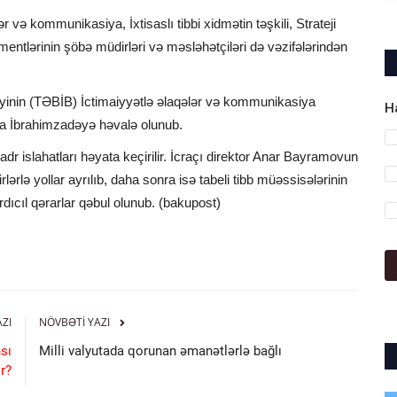
r və kommunikasiya, İxtisaslı tibbi xidmətin təşkili, Strateji
mentlərinin şöbə müdirləri və məsləhətçiləri də vəzifələrindən
iyinin (TƏBİB) İctimaiyyətlə əlaqələr və kommunikasiya
H
ara İbrahimzadəyə həvalə olunub.
 islahatları həyata keçirilir. İcraçı direktor Anar Bayramovun
ərlə yollar ayrılıb, daha sonra isə tabeli tibb müəssisələrinin
rdıcıl qərarlar qəbul olunub. (bakupost)
AZI
NÖVBƏTI YAZI
sı
Milli valyutada qorunan əmanətlərlə bağlı
r?