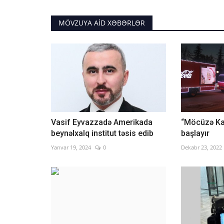
MÖVZUYA AID XƏBƏRLƏR
Vasif Eyvazzadə Amerikada
“Möcüzə Kar
beynəlxalq institut təsis edib
başlayır
Yanvar 19, 2024
0
Dekabr 23, 2022