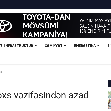
YE-İNFRASTRUKTUR
CƏMİYYƏT
ENERGETİKA
S
di
əxs vəzifəsindən azad