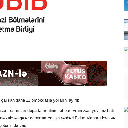
çalışan daha 11 əməkdaşla yollarını ayırıb.
nsan resursları departamentinin rəhbəri Emin Xasıyev, İnzibati
ynəlxalq əlaqələr departamentinin rəhbəri Fidan Mahmudova və
Çobanlı da var.