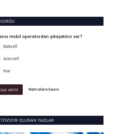
SORĞU
ansı mobil operatordan şikayətiniz var?
Bakcell
Azercell
Nar
Nəticələrə baxın
səs verin
TÖVSIYƏ OLUNAN YAZILAR