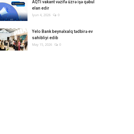
AQTİ vakant vəzifə üzrə işə qəbul
elan edir
İyun 4, 2026
0
Yelo Bank beynəlxalq tədbirə ev
sahibliyi edib
May 15, 2026
0