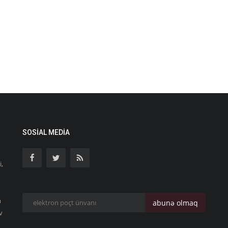
SOSIAL MEDIA
i,
n
abunə olmaq
v