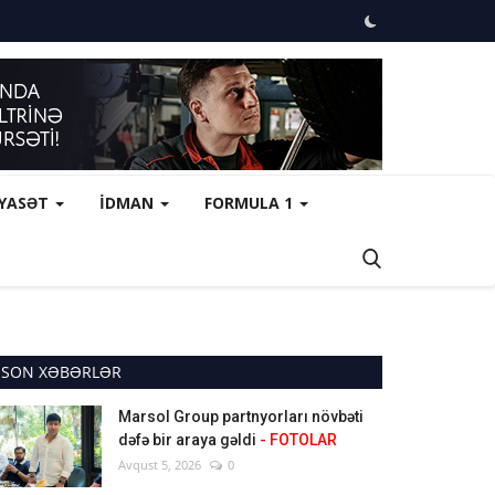
İYASƏT
İDMAN
FORMULA 1
SON XƏBƏRLƏR
Marsol Group partnyorları növbəti
dəfə bir araya gəldi
- FOTOLAR
Avqust 5, 2026
0