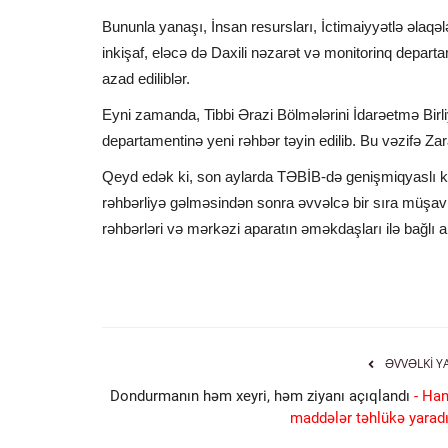
Bununla yanaşı, İnsan resursları, İctimaiyyətlə əlaqələ
inkişaf, eləcə də Daxili nəzarət və monitorinq departa
azad ediliblər.
Eyni zamanda, Tibbi Ərazi Bölmələrini İdarəetmə Birl
departamentinə yeni rəhbər təyin edilib. Bu vəzifə Z
Qeyd edək ki, son aylarda TƏBİB-də genişmiqyaslı kadr
rəhbərliyə gəlməsindən sonra əvvəlcə bir sıra müşavirl
rəhbərləri və mərkəzi aparatın əməkdaşları ilə bağlı a
ƏVVƏLKI Y
Dondurmanın həm xeyri, həm ziyanı açıqlandı
- Han
maddələr təhlükə yaradı