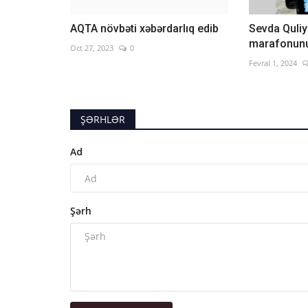
AQTA növbəti xəbərdarlıq edib
Sevda Quliy
marafonunun
Oct 27, 2023
0
Fevral 1, 2024
ŞƏRHLƏR
Ad
Şərh