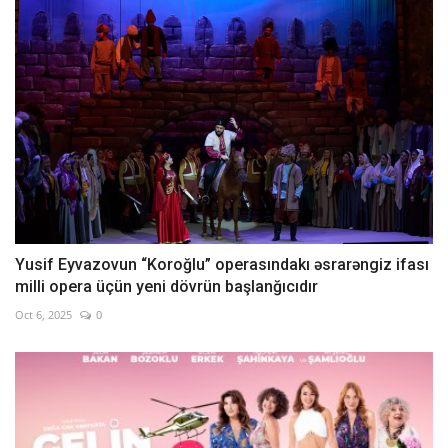
Yusif Eyvazovun “Koroğlu” operasındakı əsrarəngiz ifası
milli opera üçün yeni dövrün başlanğıcıdır
Oct 6, 2025
0