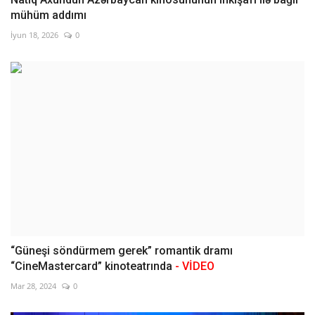
mühüm addımı
İyun 18, 2026
0
“Güneşi söndürmem gerek” romantik dramı
“CineMastercard” kinoteatrında
- VİDEO
Mar 28, 2024
0