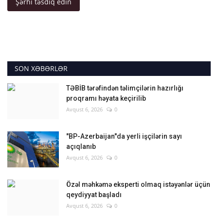
Şərhi təsdiq edin
SON XƏBƏRLƏR
TƏBİB tərəfindən təlimçilərin hazırlığı
proqramı həyata keçirilib
Avqust 6, 2026
0
"BP-Azerbaijan"da yerli işçilərin sayı
açıqlanıb
Avqust 6, 2026
0
Özəl məhkəmə eksperti olmaq istəyənlər üçün
qeydiyyat başladı
Avqust 6, 2026
0