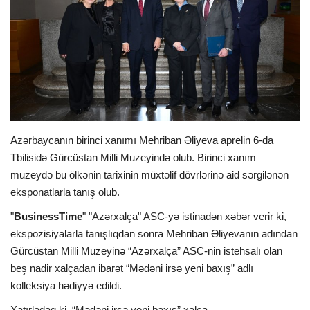
İDMAN
FORMULA 1
DÜNYA
ANALİTİKA
Azərbaycanın birinci xanımı Mehriban Əliyeva aprelin 6-da
Tbilisidə Gürcüstan Milli Muzeyində olub. Birinci xanım
Multimedia
muzeydə bu ölkənin tarixinin müxtəlif dövrlərinə aid sərgilənən
eksponatlarla tanış olub.
"
BusinessTime
" "Azərxalça" ASC-yə istinadən xəbər verir ki,
ekspozisiyalarla tanışlıqdan sonra Mehriban Əliyevanın adından
Gürcüstan Milli Muzeyinə “Azərxalça” ASC-nin istehsalı olan
beş nadir xalçadan ibarət “Mədəni irsə yeni baxış” adlı
kolleksiya hədiyyə edildi.
Xatırladaq ki, “Mədəni irsə yeni baxış” xalça