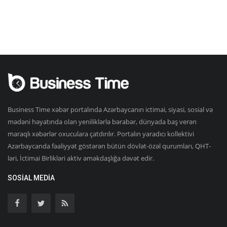
Business Time xəbər portalında Azərbaycanın ictimai, siyasi, sosial və
mədəni həyatında olan yeniliklərlə bərabər, dünyada baş verən
maraqlı xəbərlər oxuculara çatdırılır. Portalın yaradıcı kollektivi
Azərbaycanda fəaliyyət göstərən bütün dövlət-özəl qurumları, QHT-
ləri, İctimai Birlikləri aktiv əməkdaşlığa dəvət edir.
SOSIAL MEDIA