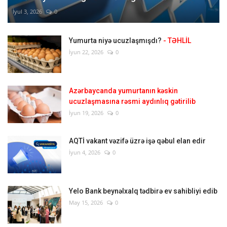
İyul 3, 2026
0
Yumurta niyə ucuzlaşmışdı?
- TƏHLİL
İyun 22, 2026
0
Azərbaycanda yumurtanın kəskin
ucuzlaşmasına rəsmi aydınlıq gətirilib
İyun 19, 2026
0
AQTİ vakant vəzifə üzrə işə qəbul elan edir
İyun 4, 2026
0
Yelo Bank beynəlxalq tədbirə ev sahibliyi edib
May 15, 2026
0