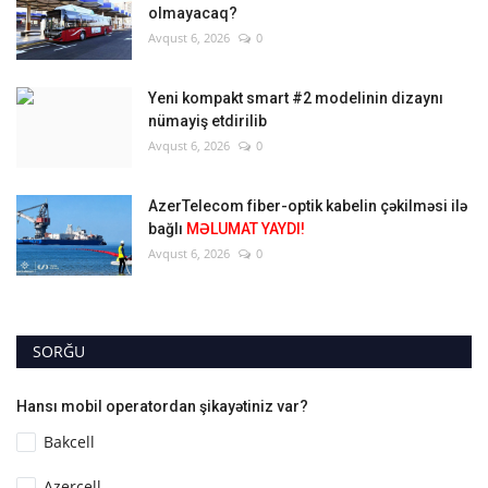
olmayacaq?
Avqust 6, 2026
0
Yeni kompakt smart #2 modelinin dizaynı
nümayiş etdirilib
Avqust 6, 2026
0
AzerTelecom fiber-optik kabelin çəkilməsi ilə
bağlı
MƏLUMAT YAYDI!
Avqust 6, 2026
0
SORĞU
Hansı mobil operatordan şikayətiniz var?
Bakcell
Azercell