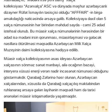
kolleksiyası “Azərxalça” ASC və dünyada məşhur azərbaycanlı
dizayner Rüfət İsmayılın təsisçisi olduğu “AFFFAIR” -in birgə
əməkdaşlığı nəticəsində ərsəyə gəlib. Kolleksiyaya daxil olan 5
xalça nümunəsinin hər birindən məhdud sayda - cəmi 25 ədəd
istehsal olunub. Bu müasir xalça nümunələrinin hərəsindən bir
ədəd isə mədəni irsin qorunması, müasirləşməsi və gələcək
nəsillərə ötürülməsi məqsədilə Azərbaycan Milli Xalça
Muzeyinin daimi kolleksiyasına hədiyyə edilib.
Müasir xalça kolleksiyasının əsas ideyası Azərbaycan
xalçasının sönməz sənət mənbəyi, ailə ocağının bəzəyi,
interyerə xüsusi enerji verən nadir incəsənət nümunəsi olduğunu
göstərməkdir. Qarabağ Zəfərinə həsr olunan, Azərbaycan
xalçalarından, xüsusilə də Qarabağ xalçaçılıq məktəbindən
ruhlanaraq ərsəyə gələn layihənin məqsədi həm də tarixi
ənənələri müasir istiqamətlərdə yaşatmaqdır.