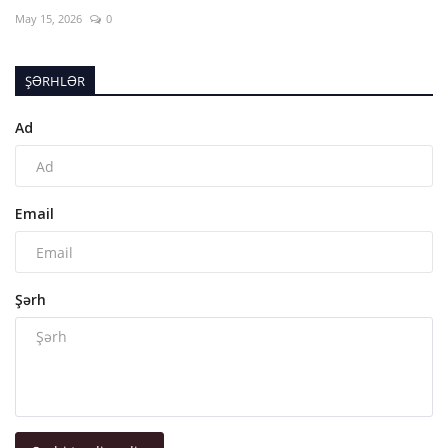
May 15, 2026
0
ŞƏRHLƏR
Ad
Email
Şərh