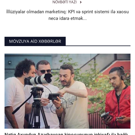
NÖVBƏTI YAZI
İllüziyalar olmadan marketinq: KPI və sprint sistemi ilə xaosu
necə idarə etmək...
MÖVZUYA AID XƏBƏRLƏR
Natiq Axundun Azərbaycan kinosununun inkişafı ilə bağlı