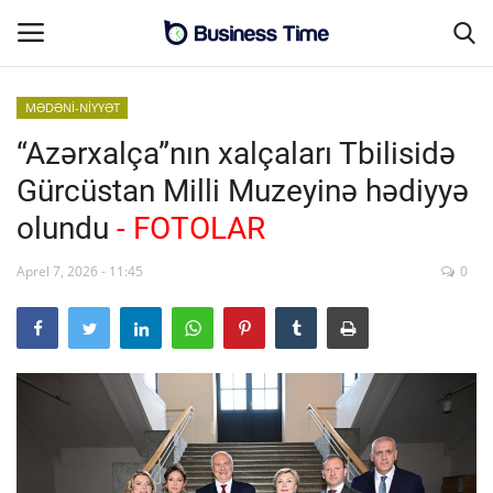
MƏDƏNİ-NİYYƏT
“Azərxalça”nın xalçaları Tbilisidə
Əsas səhifə
Gürcüstan Milli Muzeyinə hədiyyə
MALİYYƏ-BİZNES
olundu
- FOTOLAR
Əlaqə
Aprel 7, 2026 - 11:45
0
SƏNAYE-İNFRASTRUKTUR
CƏMİYYƏT
ENERGETİKA
SİYASƏT