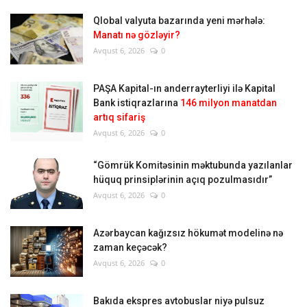
Qlobal valyuta bazarında yeni mərhələ:
Manatı nə gözləyir?
Avqust 6, 2026
0
PAŞA Kapital-ın anderrayterliyi ilə Kapital
Bank istiqrazlarına
146 milyon manatdan
artıq sifariş
Avqust 6, 2026
0
“Gömrük Komitəsinin məktubunda yazılanlar
hüquq prinsiplərinin açıq pozulmasıdır”
Avqust 6, 2026
0
Azərbaycan kağızsız hökumət modelinə nə
zaman keçəcək?
Avqust 6, 2026
0
Bakıda ekspres avtobuslar niyə pulsuz