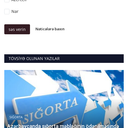
Nar
Nəticələrə baxın
səs verin
TÖVSIYƏ OLUNAN YAZILAR
SIĞORTA
Azərbaycanda sığorta məbləğinin ödənilməsində