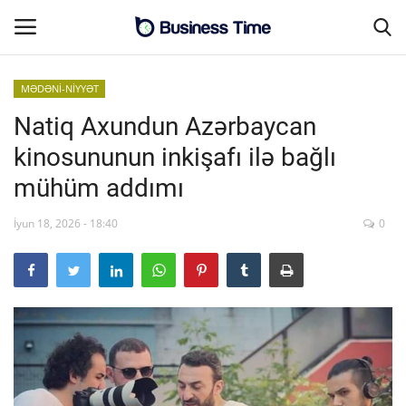
MƏDƏNİ-NİYYƏT
Natiq Axundun Azərbaycan
Əsas səhifə
kinosununun inkişafı ilə bağlı
Əlaqə
mühüm addımı
MALİYYƏ-BİZNES
İyun 18, 2026 - 18:40
0
SƏNAYE-İNFRASTRUKTUR
CƏMİYYƏT
ENERGETİKA
SİYASƏT