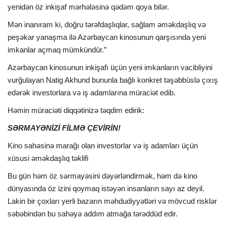
yenidən öz inkişaf mərhələsinə qədəm qoya bilər.
Mən inanıram ki, doğru tərəfdaşlıqlar, sağlam əməkdaşlıq və
peşəkar yanaşma ilə Azərbaycan kinosunun qarşısında yeni
imkanlar açmaq mümkündür.”
Azərbaycan kinosunun inkişafı üçün yeni imkanların vacibliyini
vurğulayan Natig Akhund bununla bağlı konkret təşəbbüslə çıxış
edərək investorlara və iş adamlarına müraciət edib.
Həmin müraciəti diqqətinizə təqdim edirik:
SƏRMAYƏNİZİ FİLMƏ ÇEVİRİN!
Kino sahəsinə marağı olan investorlar və iş adamları üçün
xüsusi əməkdaşlıq təklifi
Bu gün həm öz sərmayəsini dəyərləndirmək, həm də kino
dünyasında öz izini qoymaq istəyən insanların sayı az deyil.
Lakin bir çoxları yerli bazarın məhdudiyyətləri və mövcud risklər
səbəbindən bu sahəyə addım atmağa tərəddüd edir.