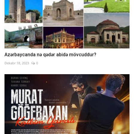
Azərbaycanda nə qədər abidə mövcuddur?
Dekabr 18, 2023
0