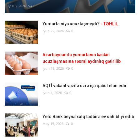
İyul 3, 2026
0
Yumurta niyə ucuzlaşmışdı?
- TƏHLİL
İyun 22, 2026
0
Azərbaycanda yumurtanın kəskin
ucuzlaşmasına rəsmi aydınlıq gətirilib
İyun 19, 2026
0
AQTİ vakant vəzifə üzrə işə qəbul elan edir
İyun 4, 2026
0
Yelo Bank beynəlxalq tədbirə ev sahibliyi edib
May 15, 2026
0