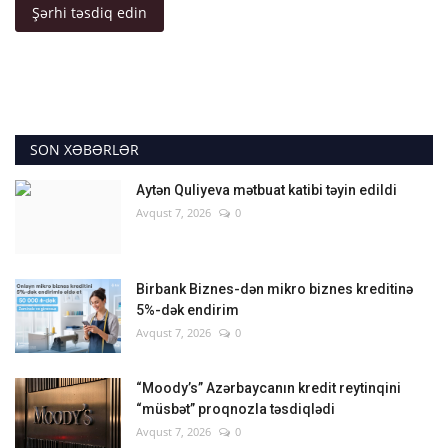
Şərhi təsdiq edin
SON XƏBƏRLƏR
Aytən Quliyeva mətbuat katibi təyin edildi
Avqust 7, 2026
0
Birbank Biznes-dən mikro biznes kreditinə
5%-dək endirim
Avqust 7, 2026
0
“Moody’s” Azərbaycanın kredit reytinqini
“müsbət” proqnozla təsdiqlədi
Avqust 7, 2026
0