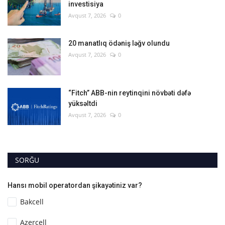
investisiya
Avqust 7, 2026
0
20 manatlıq ödəniş ləğv olundu
Avqust 7, 2026
0
“Fitch” ABB-nin reytinqini növbəti dəfə
yüksəltdi
Avqust 7, 2026
0
SORĞU
Hansı mobil operatordan şikayətiniz var?
Bakcell
Azercell