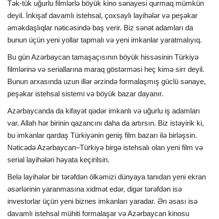
Tək-tük uğurlu filmlərlə böyük kino sənayesi qurmaq mümkün
deyil. İnkişaf davamlı istehsal, çoxsaylı layihələr və peşəkar
əməkdaşlıqlar nəticəsində baş verir. Biz sənət adamları da
bunun üçün yeni yollar tapmalı və yeni imkanlar yaratmalıyıq.
Bu gün Azərbaycan tamaşaçısının böyük hissəsinin Türkiyə
filmlərinə və seriallarına maraq göstərməsi heç kimə sirr deyil.
Bunun arxasında uzun illər ərzində formalaşmış güclü sənaye,
peşəkar istehsal sistemi və böyük bazar dayanır.
Azərbaycanda da kifayət qədər imkanlı və uğurlu iş adamları
var. Allah hər birinin qazancını daha da artırsın. Biz istəyirik ki,
bu imkanlar qardaş Türkiyənin geniş film bazarı ilə birləşsin.
Nəticədə Azərbaycan–Türkiyə birgə istehsalı olan yeni film və
serial layihələri həyata keçirilsin.
Belə layihələr bir tərəfdən ölkəmizi dünyaya tanıdan yeni ekran
əsərlərinin yaranmasına xidmət edər, digər tərəfdən isə
investorlar üçün yeni biznes imkanları yaradar. Ən əsası isə
davamlı istehsal mühiti formalaşar və Azərbaycan kinosu