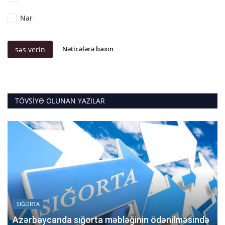
Nar
Nəticələrə baxın
səs verin
TÖVSIYƏ OLUNAN YAZILAR
SIĞORTA
Azərbaycanda sığorta məbləğinin ödənilməsində