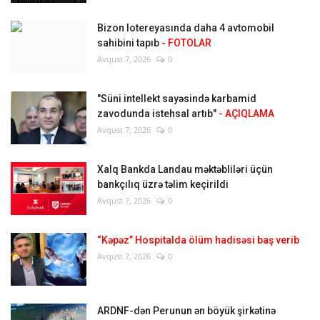
Bizon lotereyasında daha 4 avtomobil
sahibini tapıb
- FOTOLAR
Avqust 7, 2026
0
"Süni intellekt sayəsində karbamid
zavodunda istehsal artıb"
- AÇIQLAMA
Avqust 7, 2026
0
Xalq Bankda Landau məktəbliləri üçün
bankçılıq üzrə təlim keçirildi
Avqust 7, 2026
0
“Kəpəz” Hospitalda ölüm hadisəsi baş verib
Avqust 7, 2026
0
ARDNF-dən Perunun ən böyük şirkətinə