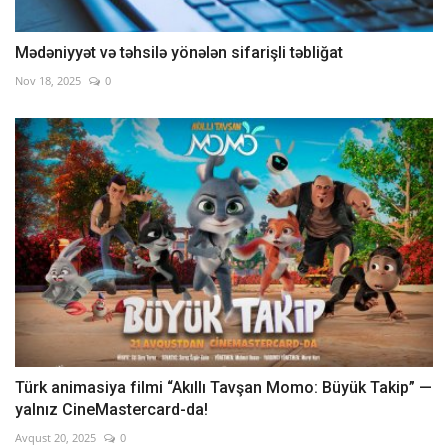
Mədəniyyət və təhsilə yönələn sifarişli təbliğat
Nov 18, 2025
0
Türk animasiya filmi “Akıllı Tavşan Momo: Büyük Takip” —
yalnız CineMastercard-da!
Avqust 20, 2025
0