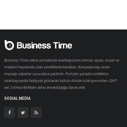
Business Time xəbər portalında Azərbaycanın ictimai, siyasi, sosial və
mədəni həyatında olan yeniliklərlə bərabər, dünyada baş verən
maraqlı xəbərlər oxuculara çatdırılır. Portalın yaradıcı kollektivi
Azərbaycanda fəaliyyət göstərən bütün dövlət-özəl qurumları, QHT-
ləri, İctimai Birlikləri aktiv əməkdaşlığa dəvət edir.
SOSIAL MEDIA