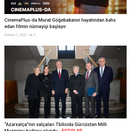
CinemaPlus-da Murat Göğebakanın həyatından bəhs
edən filmin nümayişi başlayır
Dekabr 7, 2023
0
“Azərxalça”nın xalçaları Tbilisidə Gürcüstan Milli
Muzeyinə hədiyyə olundu
- FOTOLAR