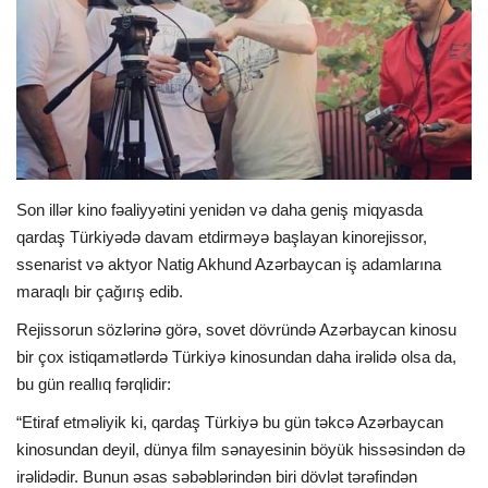
İDMAN
FORMULA 1
DÜNYA
Son illər kino fəaliyyətini yenidən və daha geniş miqyasda
ANALİTİKA
qardaş Türkiyədə davam etdirməyə başlayan kinorejissor,
ssenarist və aktyor Natig Akhund Azərbaycan iş adamlarına
Multimedia
maraqlı bir çağırış edib.
Rejissorun sözlərinə görə, sovet dövründə Azərbaycan kinosu
bir çox istiqamətlərdə Türkiyə kinosundan daha irəlidə olsa da,
bu gün reallıq fərqlidir:
“Etiraf etməliyik ki, qardaş Türkiyə bu gün təkcə Azərbaycan
kinosundan deyil, dünya film sənayesinin böyük hissəsindən də
irəlidədir. Bunun əsas səbəblərindən biri dövlət tərəfindən