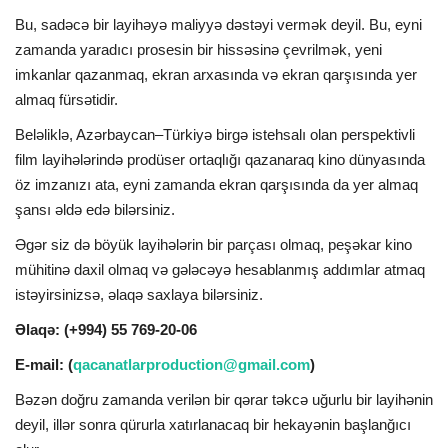
Bu, sadəcə bir layihəyə maliyyə dəstəyi vermək deyil. Bu, eyni
zamanda yaradıcı prosesin bir hissəsinə çevrilmək, yeni
imkanlar qazanmaq, ekran arxasında və ekran qarşısında yer
almaq fürsətidir.
Beləliklə, Azərbaycan–Türkiyə birgə istehsalı olan perspektivli
film layihələrində prodüser ortaqlığı qazanaraq kino dünyasında
öz imzanızı ata, eyni zamanda ekran qarşısında da yer almaq
şansı əldə edə bilərsiniz.
Əgər siz də böyük layihələrin bir parçası olmaq, peşəkar kino
mühitinə daxil olmaq və gələcəyə hesablanmış addımlar atmaq
istəyirsinizsə, əlaqə saxlaya bilərsiniz.
Əlaqə: (+994) 55 769-20-06
E-mail: (
qacanatlarproduction@gmail.com
)
Bəzən doğru zamanda verilən bir qərar təkcə uğurlu bir layihənin
deyil, illər sonra qürurla xatırlanacaq bir hekayənin başlanğıcı