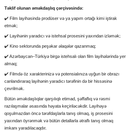
Təklif olunan əməkdaşlıq çərçivəsində:
✔️ Film layihəsində prodüser və ya yapım ortağı kimi iştirak
etmək;
✔️ Layihənin yaradıcı və istehsal prosesini yaxından izləmək;
✔️ Kino sektorunda peşəkar əlaqələr qazanmaq;
✔️ Azərbaycan–Türkiyə birgə istehsalı olan film layihələrində yer
almaq;
✔️ Filmdə öz xarakterinizə və potensialınıza uyğun bir obrazı
canlandıraraq layihənin yaradıcı tərəfinin də bir hissəsinə
çevrilmək.
Bütün əməkdaşlıqlar qarşılıqlı etimad, şəffaflıq və rəsmi
razılaşmalar əsasında həyata keçiriləcəkdir. Layihəyə
qoşulmazdan öncə tərəfdaşlarla tanış olmaq, iş prosesini
yaxından öyrənmək və bütün detallarla ətraflı tanış olmaq
imkanı yaradılacaqdır.