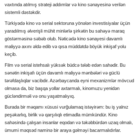
vaxtında atılmış strateji addımlar və kino sənayesinə verilən
sistemli dəstəkdir.
Türkiyədə kino və serial sektoruna yönələn investisiyalar üçün
yaradılmış əlverişli mühit minlərlə şirkətin bu sahəyə maraq
göstərməsinə səbəb olub. Nəticədə kino sənayesi davamlı
maliyyə axını əldə edib və qısa müddətdə böyük inkişaf yolu
keçib.
Film və serial istehsalı yüksək büdcə tələb edən sahədir. Bu
sənətin inkişafı üçün davamlı maliyyə mənbələri və güclü
tərəfdaşlıqlar vacibdir. Azərbaycanda eyni mexanizmlər mövcud
olmasa da, biz başqa yollar axtarmalı, kinomuzu yenidən
gücləndirməli və onu yaşatmalıyıq.
Burada bir məqamı xüsusi vurğulamaq istəyirəm: bu iş yalnız
peşəkarlıq, birlik və qarşılıqlı etimadla mümkündür. Kino
sahəsində çalışan insanlar eqodan və təkəbbürdən uzaq olmalı,
ümumi məqsəd naminə bir araya gəlməyi bacarmalıdırlar.