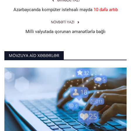
ƏVVƏLKI YAZI
Azərbaycanda kompüter istehsalı mayda
10 dəfə artıb
NÖVBƏTI YAZI
Milli valyutada qorunan əmanətlərlə bağlı
MÖVZUYA AID XƏBƏRLƏR