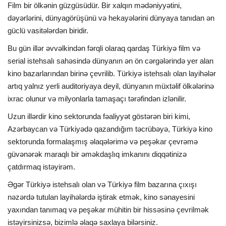
Film bir ölkənin güzgüsüdür. Bir xalqın mədəniyyətini,
dəyərlərini, dünyagörüşünü və hekayələrini dünyaya tanıdan ən
güclü vasitələrdən biridir.
Bu gün illər əvvəlkindən fərqli olaraq qardaş Türkiyə film və
serial istehsalı sahəsində dünyanın ən ön cərgələrində yer alan
kino bazarlarından birinə çevrilib. Türkiyə istehsalı olan layihələr
artıq yalnız yerli auditoriyaya deyil, dünyanın müxtəlif ölkələrinə
ixrac olunur və milyonlarla tamaşaçı tərəfindən izlənilir.
Uzun illərdir kino sektorunda fəaliyyət göstərən biri kimi,
Azərbaycan və Türkiyədə qazandığım təcrübəyə, Türkiyə kino
sektorunda formalaşmış əlaqələrimə və peşəkar çevrəmə
güvənərək maraqlı bir əməkdaşlıq imkanını diqqətinizə
çatdırmaq istəyirəm.
Əgər Türkiyə istehsalı olan və Türkiyə film bazarına çıxışı
nəzərdə tutulan layihələrdə iştirak etmək, kino sənayesini
yaxından tanımaq və peşəkar mühitin bir hissəsinə çevrilmək
istəyirsinizsə, bizimlə əlaqə saxlaya bilərsiniz.