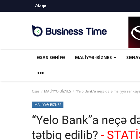
Əlaqə
ƏSAS SƏHIFƏ
MALİYYƏ-BİZNES
SƏNA
Əsas
MALİYYƏ-BİZNES
“Yelo Bank”a neçə dəfə maliyyə sanksiyas
MALİYYƏ-BİZNES
“Yelo Bank”a neçə d
tətbiq edilib?
- STAT