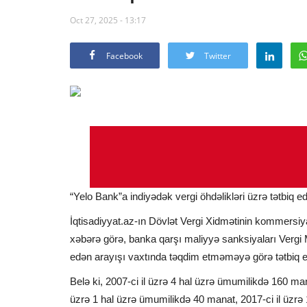
Oct 27, 2025 - 13:17
Facebook
Twitter
“Yelo Bank”a indiyədək vergi öhdəlikləri üzrə tətbiq e
İqtisadiyyat.az-ın Dövlət Vergi Xidmətinin kommersiya
xəbərə görə, banka qarşı maliyyə sanksiyaları Vergi
edən arayışı vaxtında təqdim etməməyə görə tətbiq ed
Belə ki, 2007-ci il üzrə 4 hal üzrə ümumilikdə 160 ma
üzrə 1 hal üzrə ümumilikdə 40 manat, 2017-ci il üzrə