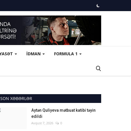
İYASƏT
İDMAN
FORMULA 1
SON XƏBƏRLƏR
Aytən Quliyeva mətbuat katibi təyin
edildi
Avqust 7, 2026
0