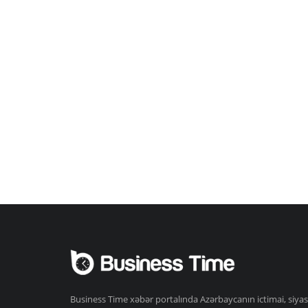
Business Time xəbər portalında Azərbaycanın ictimai, siyas