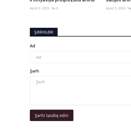
Aprel 9, 2025
0
Aprel 3, 2024
ŞƏRHLƏR
Ad
Şərh
Şərhi təsdiq edin