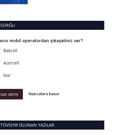
SORĞU
ansı mobil operatordan şikayətiniz var?
Bakcell
Azercell
Nar
Nəticələrə baxın
səs verin
TÖVSIYƏ OLUNAN YAZILAR