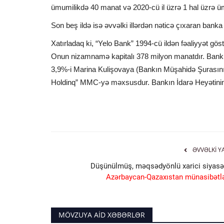
ümumilikdə 40 manat və 2020-cü il üzrə 1 hal üzrə üm
Son beş ildə isə əvvəlki illərdən nəticə çıxaran banka
Xatırladaq ki, “Yelo Bank” 1994-cü ildən fəaliyyət gö
Onun nizamnamə kapitalı 378 milyon manatdır. Bank
3,9%-i Marina Kulişovaya (Bankın Müşahidə Şurasının
Holdinq” MMC-yə məxsusdur. Bankın İdarə Heyətinin
ƏVVƏLKI Y
Düşünülmüş, məqsədyönlü xarici siyas
Azərbaycan-Qazaxıstan münasibətlə
MÖVZUYA AID XƏBƏRLƏR