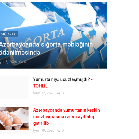
SIĞORTA
Azərbaycanda sığorta məbləğinin
ödənilməsində
İyul 3, 2026
0
Yumurta niyə ucuzlaşmışdı?
-
TƏHLİL
İyun 22, 2026
0
Azərbaycanda yumurtanın kəskin
ucuzlaşmasına rəsmi aydınlıq
gətirilib
İyun 19, 2026
0