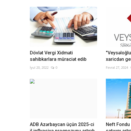
Dövlət Vergi Xidməti
"Veysəloğlu"
sahibkarlara müraciət edib
xaricdən ge
İyul 20, 2022
0
Fevral 27, 2024
ADB Azərbaycan üçün 2025-ci
Neft Fondu 
il inflyasiya proqnozunu artırıb
satışını artı