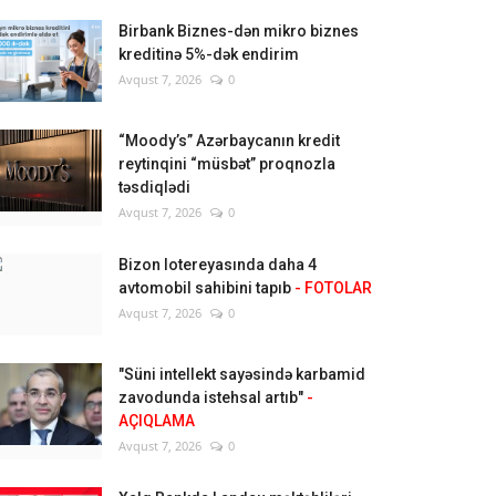
Birbank Biznes-dən mikro biznes
kreditinə 5%-dək endirim
Avqust 7, 2026
0
“Moody’s” Azərbaycanın kredit
reytinqini “müsbət” proqnozla
təsdiqlədi
Avqust 7, 2026
0
Bizon lotereyasında daha 4
avtomobil sahibini tapıb
- FOTOLAR
Avqust 7, 2026
0
"Süni intellekt sayəsində karbamid
zavodunda istehsal artıb"
-
AÇIQLAMA
Avqust 7, 2026
0