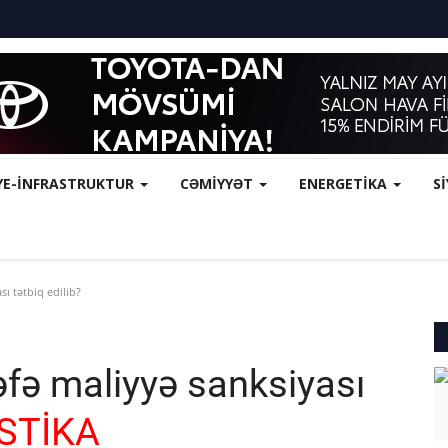
YE-İNFRASTRUKTUR
CƏMİYYƏT
ENERGETİKA
S
ı tətbiq edilib?
əfə maliyyə sanksiyası
İSTİKA