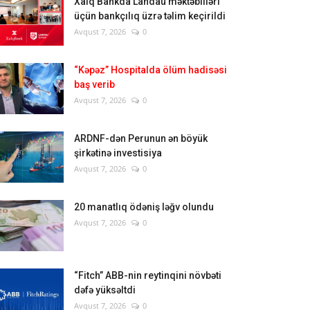
Xalq Bankda Landau məktəbliləri
üçün bankçılıq üzrə təlim keçirildi
Avqust 7, 2026
0
“Kəpəz” Hospitalda ölüm hadisəsi
baş verib
Avqust 7, 2026
0
ARDNF-dən Perunun ən böyük
şirkətinə investisiya
Avqust 7, 2026
0
20 manatlıq ödəniş ləğv olundu
Avqust 7, 2026
0
“Fitch” ABB-nin reytinqini növbəti
dəfə yüksəltdi
Avqust 7, 2026
0