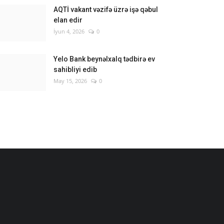
AQTİ vakant vəzifə üzrə işə qəbul
elan edir
İyun 4, 2026
0
Yelo Bank beynəlxalq tədbirə ev
sahibliyi edib
May 15, 2026
0