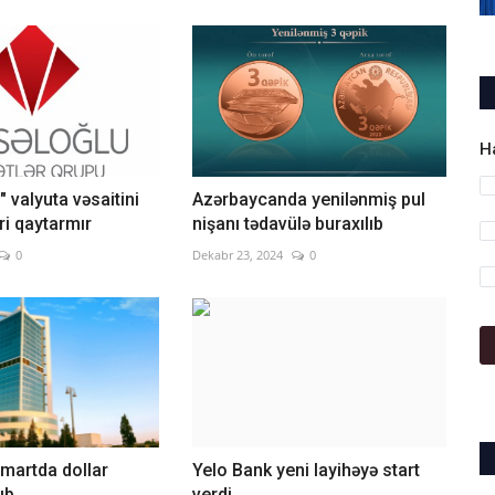
H
 valyuta vəsaitini
Azərbaycanda yenilənmiş pul
ri qaytarmır
nişanı tədavülə buraxılıb
0
Dekabr 23, 2024
0
martda dollar
Yelo Bank yeni layihəyə start
rıb
verdi