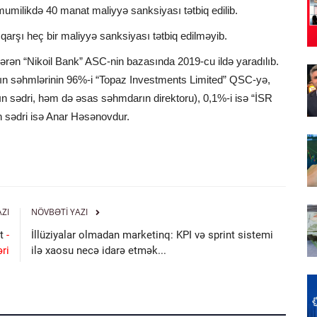
umilikdə 40 manat maliyyə sanksiyası tətbiq edilib.
 qarşı heç bir maliyyə sanksiyası tətbiq edilməyib.
stərən “Nikoil Bank” ASC-nin bazasında 2019-cu ildə yaradılıb.
ın səhmlərinin 96%-i “Topaz Investments Limited” QSC-yə,
 sədri, həm də əsas səhmdarın direktoru), 0,1%-i isə “İSR
 sədri isə Anar Həsənovdur.
AZI
NÖVBƏTI YAZI
ət
-
İllüziyalar olmadan marketinq: KPI və sprint sistemi
ri
ilə xaosu necə idarə etmək...