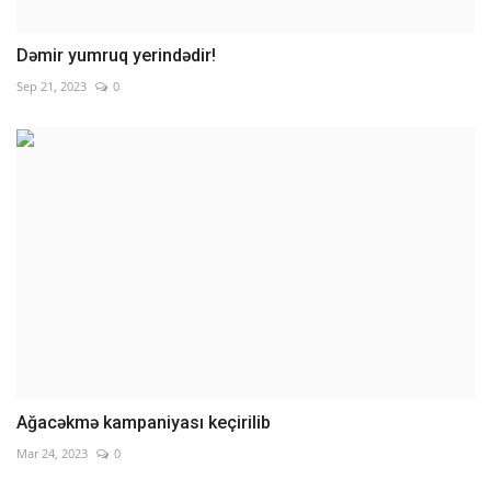
Dəmir yumruq yerindədir!
Sep 21, 2023
0
Ağacəkmə kampaniyası keçirilib
Mar 24, 2023
0