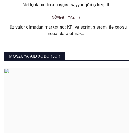
Neftçalanın icra başçısı səyyar görüş keçirib
NÖVBƏTI YAZI
İllüziyalar olmadan marketinq: KPI və sprint sistemi ilə xaosu
necə idarə etmək...
MÖVZUYA AID XƏBƏRLƏR