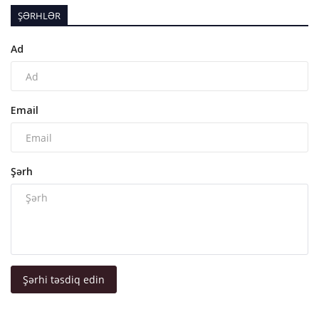
ŞƏRHLƏR
Ad
Email
Şərh
Şərhi təsdiq edin