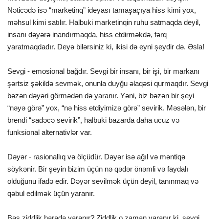
Nəticədə isə “marketinq” ideyası tamaşaçıya hiss kimi yox,
məhsul kimi satılır. Halbuki marketinqin ruhu satmaqda deyil,
insanı dəyərə inandırmaqda, hiss etdirməkdə, fərq
yaratmaqdadır. Deyə bilərsiniz ki, ikisi də eyni şeydir də. Əsla!
Sevgi - emosional bağdır. Sevgi bir insanı, bir işi, bir markanı
şərtsiz şəkildə sevmək, onunla duyğu əlaqəsi qurmaqdır. Sevgi
bəzən dəyəri görmədən də yaranır. Yəni, biz bəzən bir şeyi
“nəyə görə” yox, “nə hiss etdiyimizə görə” sevirik. Məsələn, bir
brendi “sadəcə sevirik”, halbuki bazarda daha ucuz və
funksional alternativlər var.
Dəyər - rasionallıq və ölçüdür. Dəyər isə ağıl və məntiqə
söykənir. Bir şeyin bizim üçün nə qədər önəmli və faydalı
olduğunu ifadə edir. Dəyər sevilmək üçün deyil, tanınmaq və
qəbul edilmək üçün yaranır.
Bəs ziddlik harada yaranır? Ziddlik o zaman yaranır ki, sevgi