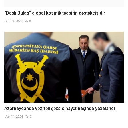
“Daşlı Bulaq” qlobal kosmik tədbirin dəstəkçisidir
Oct 13, 2023
0
Azərbaycanda vəzifəli şəxs cinayət başında yaxalandı
Mar 14, 2024
0