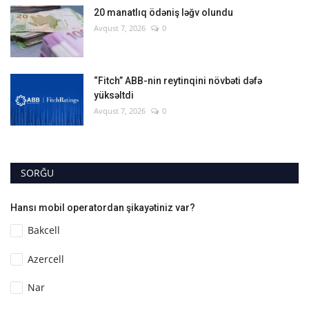
20 manatlıq ödəniş ləğv olundu
Avqust 7, 2026
0
“Fitch” ABB-nin reytinqini növbəti dəfə
yüksəltdi
Avqust 7, 2026
0
SORĞU
Hansı mobil operatordan şikayətiniz var?
Bakcell
Azercell
Nar