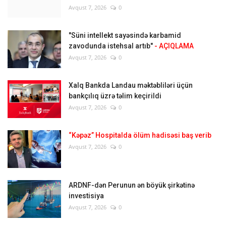
Avqust 7, 2026
0
"Süni intellekt sayəsində karbamid
zavodunda istehsal artıb"
- AÇIQLAMA
Avqust 7, 2026
0
Xalq Bankda Landau məktəbliləri üçün
bankçılıq üzrə təlim keçirildi
Avqust 7, 2026
0
“Kəpəz” Hospitalda ölüm hadisəsi baş verib
Avqust 7, 2026
0
ARDNF-dən Perunun ən böyük şirkətinə
investisiya
Avqust 7, 2026
0