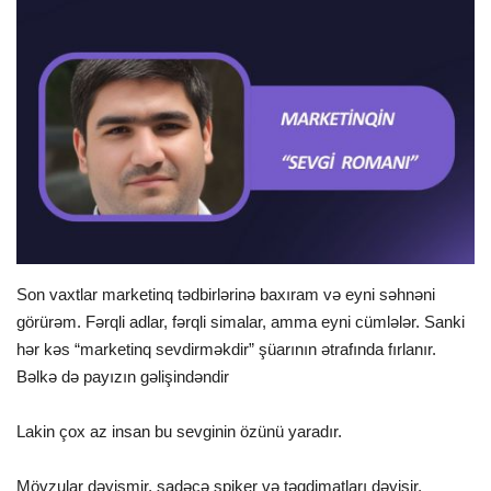
İDMAN
FORMULA 1
DÜNYA
ANALİTİKA
Multimedia
Son vaxtlar marketinq tədbirlərinə baxıram və eyni səhnəni
görürəm. Fərqli adlar, fərqli simalar, amma eyni cümlələr. Sanki
hər kəs “marketinq sevdirməkdir” şüarının ətrafında fırlanır.
Bəlkə də payızın gəlişindəndir
Lakin çox az insan bu sevginin özünü yaradır.
Mövzular dəyişmir, sadəcə spiker və təqdimatları dəyişir.