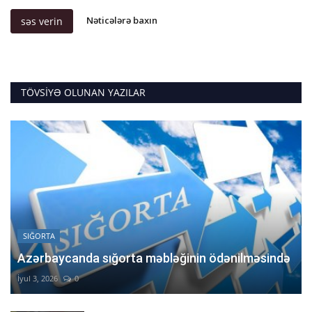
Nəticələrə baxın
səs verin
TÖVSIYƏ OLUNAN YAZILAR
SIĞORTA
Azərbaycanda sığorta məbləğinin ödənilməsində
İyul 3, 2026
0