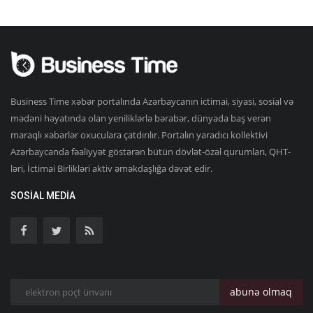
Business Time xəbər portalında Azərbaycanın ictimai, siyasi, sosial və
mədəni həyatında olan yeniliklərlə bərabər, dünyada baş verən
maraqlı xəbərlər oxuculara çatdırılır. Portalın yaradıcı kollektivi
Azərbaycanda fəaliyyət göstərən bütün dövlət-özəl qurumları, QHT-
ləri, İctimai Birlikləri aktiv əməkdaşlığa dəvət edir.
SOSIAL MEDIA
abunə olmaq