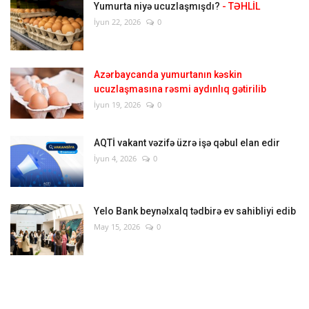
Yumurta niyə ucuzlaşmışdı?
- TƏHLİL
İyun 22, 2026
0
Azərbaycanda yumurtanın kəskin
ucuzlaşmasına rəsmi aydınlıq gətirilib
İyun 19, 2026
0
AQTİ vakant vəzifə üzrə işə qəbul elan edir
İyun 4, 2026
0
Yelo Bank beynəlxalq tədbirə ev sahibliyi edib
May 15, 2026
0