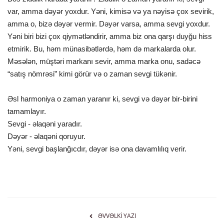
var, amma dəyər yoxdur. Yəni, kimisə və ya nəyisə çox sevirik,
amma o, bizə dəyər vermir. Dəyər varsa, amma sevgi yoxdur.
Yəni biri bizi çox qiymətləndirir, amma biz ona qarşı duyğu hiss
etmirik. Bu, həm münasibətlərdə, həm də markalarda olur.
Məsələn, müştəri markanı sevir, amma marka onu, sadəcə
“satış nömrəsi” kimi görür və o zaman sevgi tükənir.
Əsl harmoniya o zaman yaranır ki, sevgi və dəyər bir-birini
tamamlayır.
Sevgi - əlaqəni yaradır.
Dəyər - əlaqəni qoruyur.
Yəni, sevgi başlanğıcdır, dəyər isə ona davamlılıq verir.
ƏVVƏLKI YAZI