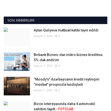
SON XƏBƏRLƏR
Aytən Quliyeva mətbuat katibi təyin edildi
Avqust 7, 2026
0
Birbank Biznes-dən mikro biznes kreditinə
5%-dək endirim
Avqust 7, 2026
0
“Moody’s” Azərbaycanın kredit reytinqini
“müsbət” proqnozla təsdiqlədi
Avqust 7, 2026
0
Bizon lotereyasında daha 4 avtomobil
sahibini tapıb
- FOTOLAR