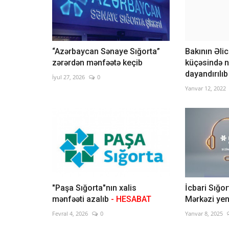
“Azərbaycan Sənaye Sığorta”
Bakının Əli
zərərdən mənfəətə keçib
küçəsində nə
dayandırılıb
İyul 27, 2026
0
Yanvar 12, 2022
"Paşa Sığorta"nın xalis
İcbari Sığo
mənfəəti azalıb
- HESABAT
Mərkəzi yen
Fevral 4, 2026
0
Yanvar 8, 2025