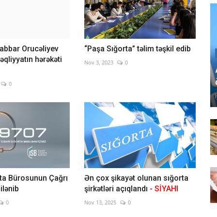
cabbar Orucəliyev
“Paşa Sığorta” təlim təşkil edib
qliyyatın hərəkəti
Nov 3, 2023
0
0
rta Bürosunun Çağrı
Ən çox şikayət olunan sığorta
ilənib
şirkətləri açıqlandı
- SİYAHI
0
Nov 13, 2025
0