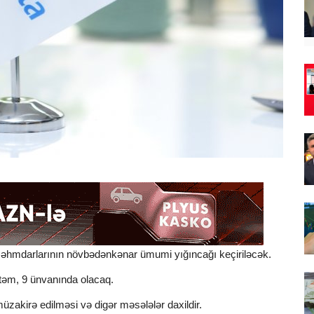
 səhmdarlarının növbədənkənar ümumi yığıncağı keçiriləcək.
təm, 9 ünvanında olacaq.
üzakirə edilməsi və digər məsələlər daxildir.