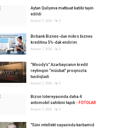
Aytən Quliyeva mətbuat katibi təyin
edildi
Avqust 7, 2026
0
Birbank Biznes-dən mikro biznes
kreditinə 5%-dək endirim
Avqust 7, 2026
0
“Moody’s” Azərbaycanın kredit
reytinqini “müsbət” proqnozla
təsdiqlədi
Avqust 7, 2026
0
Bizon lotereyasında daha 4
avtomobil sahibini tapıb
- FOTOLAR
Avqust 7, 2026
0
"Süni intellekt sayəsində karbamid