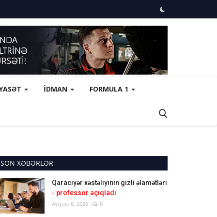
İYASƏT
İDMAN
FORMULA 1
SON XƏBƏRLƏR
Qaraciyər xəstəliyinin gizli əlamətləri
- professor açıqladı
Avqust 8, 2026
0