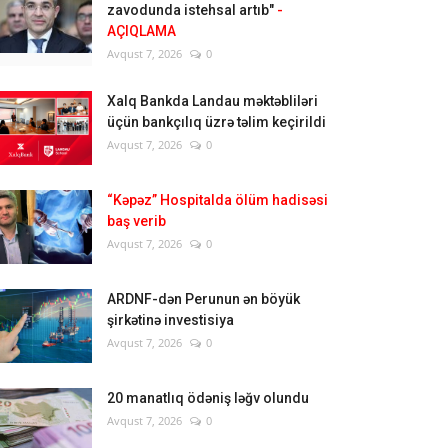
zavodunda istehsal artıb"
-
AÇIQLAMA
Avqust 7, 2026
0
Xalq Bankda Landau məktəbliləri
üçün bankçılıq üzrə təlim keçirildi
Avqust 7, 2026
0
“Kəpəz” Hospitalda ölüm hadisəsi
baş verib
Avqust 7, 2026
0
ARDNF-dən Perunun ən böyük
şirkətinə investisiya
Avqust 7, 2026
0
20 manatlıq ödəniş ləğv olundu
Avqust 7, 2026
0