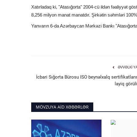
Xatırladaq ki, "Atasığorta" 2004-cü ildən fəaliyyət g
8,256 milyon manat manatdır. Şirkətin səhmləri 100%
Yanvarın 6-da Azərbaycan Mərkəzi Bankı "Atasığorta"
ƏVVƏLKI Y
İcbari Sığorta Bürosu ISO beynəlxalq sertifikatlar
layiq görül
MÖVZUYA AID XƏBƏRLƏR