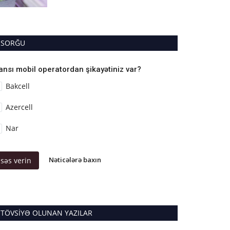
SORĞU
ansı mobil operatordan şikayətiniz var?
Bakcell
Azercell
Nar
Nəticələrə baxın
səs verin
TÖVSIYƏ OLUNAN YAZILAR