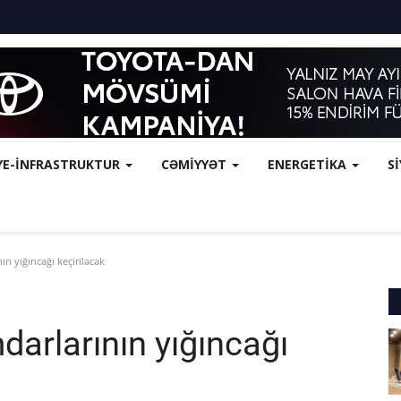
YE-İNFRASTRUKTUR
CƏMİYYƏT
ENERGETİKA
S
n yığıncağı keçiriləcək
darlarının yığıncağı