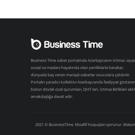
Business Time xəbər portalında Azərbaycanın ictimai, siyas
sosial və mədəni həyatında olan yeniliklərlə bərabər,
dünyada baş verən maraqlı xəbərlər oxuculara çatdırılır.
Portalın yaradıcı kollektivi Azərbaycanda fəaliyyət göstərə
bütün dövlət-özəl qurumları, QHT-ləri, İctimai Birlikləri akti
əməkdaşlığa dəvət edir.
2021 © BusinessTime. Müəllif hüquqları qorunur. Məlumat