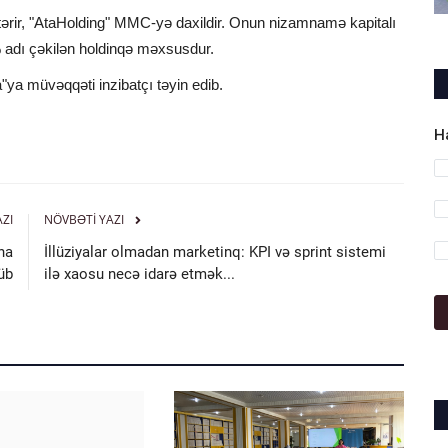
östərir, "AtaHolding" MMC-yə daxildir. Onun nizamnamə kapitalı
 adı çəkilən holdinqə məxsusdur.
ya müvəqqəti inzibatçı təyin edib.
H
AZI
NÖVBƏTI YAZI
ına
İllüziyalar olmadan marketinq: KPI və sprint sistemi
üb
ilə xaosu necə idarə etmək...