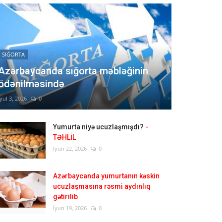
SIĞORTA
Azərbaycanda sığorta məbləğinin
ödənilməsində
İyul 3, 2026
0
Yumurta niyə ucuzlaşmışdı?
-
TƏHLİL
İyun 22, 2026
0
Azərbaycanda yumurtanın kəskin
ucuzlaşmasına rəsmi aydınlıq
gətirilib
İyun 19, 2026
0