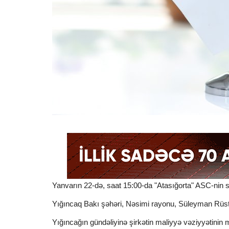
Yanvarın 22-də, saat 15:00-da "Atasığorta" ASC-nin
Yığıncaq Bakı şəhəri, Nəsimi rayonu, Süleyman Rüs
Yığıncağın gündəliyinə şirkətin maliyyə vəziyyətinin m