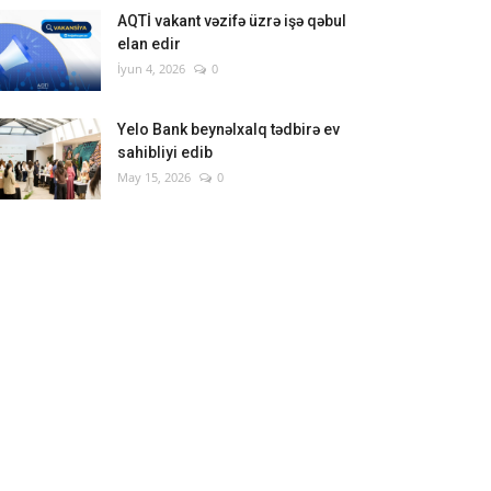
AQTİ vakant vəzifə üzrə işə qəbul
elan edir
İyun 4, 2026
0
Yelo Bank beynəlxalq tədbirə ev
sahibliyi edib
May 15, 2026
0