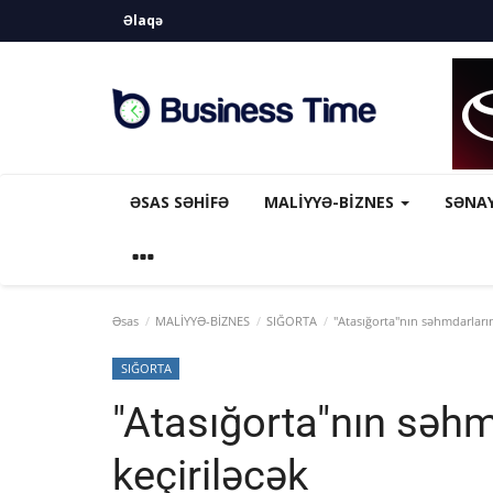
Əlaqə
ƏSAS SƏHIFƏ
MALİYYƏ-BİZNES
SƏNA
Əsas
MALİYYƏ-BİZNES
SIĞORTA
"Atasığorta"nın səhmdarlarını
SIĞORTA
"Atasığorta"nın səhm
keçiriləcək